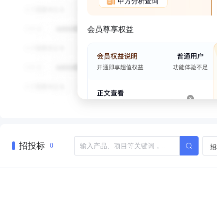
甲方分析查询
会员尊享权益
招投标
招
0