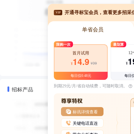
开通寻标宝会员，查看更多招采
VIP
单省会员
限购一次
最划算
1
首月试用
1
14.9
¥39
¥
¥
每日仅0.48元
每日仅
到期29元/月/省自动续费，可随时取消。
招标产品
标讯详情查看
关键电话直连