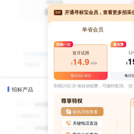
开通寻标宝会员，查看更多招采
VIP
单省会员
限购一次
最划算
1
首月试用
1
14.9
¥39
¥
¥
每日仅0.48元
每日仅
到期29元/月/省自动续费，可随时取消。
招标产品
标讯详情查看
关键电话直连