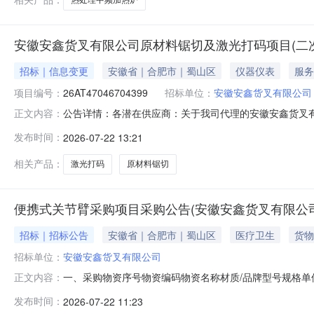
安徽安鑫货叉有限公司原材料锯切及激光打码项目(二
招标｜信息变更
安徽省｜合肥市｜蜀山区
仪器仪表
服务
项目编号：
26AT47046704399
招标单位：
安徽安鑫货叉有限公司
公告详情：各潜在供应商：关于我司代理的安徽安鑫货叉有限
正文内容：
文件递交截止时间（响应截止时间，下同）：2026年7月22
发布时间：
2026-07-22 13:21
截止时间也延期至：2026年7月23日09时30分本延
相关产品：
激光打码
原材料锯切
便携式关节臂采购项目采购公告(安徽安鑫货叉有限公司
招标｜招标公告
安徽省｜合肥市｜蜀山区
医疗卫生
货物
招标单位：
安徽安鑫货叉有限公司
一、采购物资序号物资编码物资名称材质/品牌型号规格单位
正文内容：
路3195号物资采购详细要求无二、报名要求交货地址合肥
发布时间：
2026-07-22 11:23
要求专票报价有效期不填写是否上传报价单是经营模式其他注