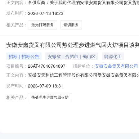
各供应商：关于我司代理的安徽安鑫货叉有限公司货叉货
正文内容：
工程管理股份有限公司2026年7月13日附件下载：
发布时间：
2026-07-13 16:22
相关产品：
激光打码服务
锯切服务
安徽安鑫货叉有限公司热处理步进燃气回火炉项目谈
招标｜招标公告
安徽省｜合肥市｜蜀山区
能源化工
项目编号：
26AT47046704897
招标单位：
安徽安鑫货叉有限公司
安徽安天利信工程管理股份有限公司受安徽安鑫货叉有限
正文内容：
1.1项目名称：安徽安鑫货叉有限公司热处理步进燃气回火炉
发布时间：
2026-07-09 18:31
采购项目编号：26AT470467048972.2采购包划分：1
相关产品：
热处理步进燃气回火炉