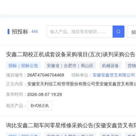
招投标
招
444
安鑫二期校正机成套设备采购项目(五次)谈判采购公告
招标｜招标公告
安徽省｜合肥市｜蜀山区
机械设备
货物
项目编号：
26AT47046704469
招标单位：
安徽安鑫货叉有限公司
安徽安天利信工程管理股份有限公司受安徽安鑫货叉有限公
正文内容：
名称：安鑫二期校正机成套设备采购项目（五次）1.2采购人
发布时间：
2026-08-07 19:29
26AT470467044692.2采购包划分：1个2.3项目包
相关产品：
卧式校正机
询比安鑫二期车间零星维修采购公告(安徽安鑫货叉有