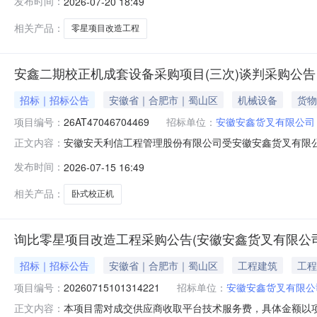
发布时间：
2026-07-20 18:49
有限公司联系。联系方式：18356535731最终以双方签订合同
相关产品：
零星项目改造工程
安鑫二期校正机成套设备采购项目(三次)谈判采购公告
招标｜招标公告
安徽省｜合肥市｜蜀山区
机械设备
货物
项目编号：
26AT47046704469
招标单位：
安徽安鑫货叉有限公司
安徽安天利信工程管理股份有限公司受安徽安鑫货叉有限公
正文内容：
名称：安鑫二期校正机成套设备采购项目（三次）1.2采购人
发布时间：
2026-07-15 16:49
26AT470467044692.2采购包划分：1个2.3项目包
相关产品：
卧式校正机
询比零星项目改造工程采购公告(安徽安鑫货叉有限公司
招标｜招标公告
安徽省｜合肥市｜蜀山区
工程建筑
工程
项目编号：
20260715101314221
招标单位：
安徽安鑫货叉有限公
本项目需对成交供应商收取平台技术服务费，具体金额以项目为准招
正文内容：