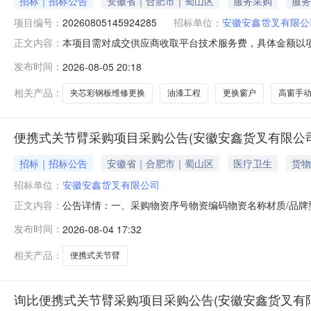
招标｜招标公告
安徽省｜合肥市｜蜀山区
服务采购
服务
项目编号：
20260805145924285
招标单位：
安徽安鑫货叉有限公
本项目需对成交供应商收取平台技术服务费，具体金额以项目为准招
正文内容：
间零星维修采购公告()发布时间:2026-08-0518:1
发布时间：
2026-08-05 20:18
工程项1224AX1-26-3-2门维修项1324AX1-26-3-3更换窗户
相关产品：
夹芯彩钢板维修更换
油漆工程
更换窗户
高窗手
便携式关节臂采购项目采购公告(安徽安鑫货叉有限公司
招标｜招标公告
安徽省｜合肥市｜蜀山区
医疗卫生
货物
招标单位：
安徽安鑫货叉有限公司
公告详情：一、采购物资序号物资编码物资名称材质/品牌型
正文内容：
鑫货叉有限公司合肥市经开区卧云路3195号安徽安鑫货
发布时间：
2026-08-04 17:32
限公司报价是否含税是，说明：13%报价备注可不填写报
100.00万元以上报名
相关产品：
便携式关节臂
询比便携式关节臂采购项目采购公告(安徽安鑫货叉有