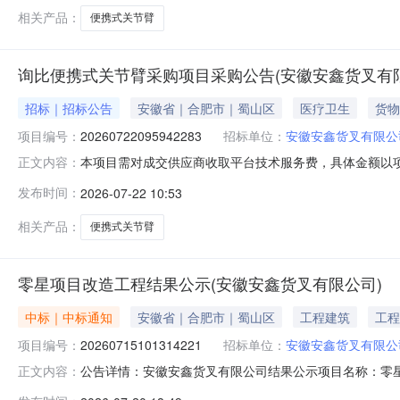
供应商基本证件营业
相关产品：
便携式关节臂
询比便携式关节臂采购项目采购公告(安徽安鑫货叉有
招标｜招标公告
安徽省｜合肥市｜蜀山区
医疗卫生
货物
项目编号：
20260722095942283
招标单位：
安徽安鑫货叉有限公
本项目需对成交供应商收取平台技术服务费，具体金额以项目为准招
正文内容：
臂采购项目采购公告()发布时间:2026-07-2210:
发布时间：
2026-07-22 10:53
式关节臂测量有效范围＞3米台1合肥市经开区卧云路3195
相关产品：
便携式关节臂
零星项目改造工程结果公示(安徽安鑫货叉有限公司)
中标｜中标通知
安徽省｜合肥市｜蜀山区
工程建筑
工程
项目编号：
20260715101314221
招标单位：
安徽安鑫货叉有限公
公告详情：安徽安鑫货叉有限公司结果公示项目名称：零星项
正文内容：
商：安徽皖威建筑装饰工程有限公司registerPri