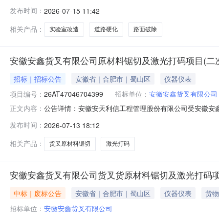
造工程采购公告()发布时间:2026-07-1510:41一
发布时间：
2026-07-15 11:42
化项17个日历日内完工2AX26-16-2路面破除项13AX26
相关产品：
实验室改造
道路硬化
路面破除
安徽安鑫货叉有限公司原材料锯切及激光打码项目(二
招标｜招标公告
安徽省｜合肥市｜蜀山区
仪器仪表
项目编号：
26AT47046704399
招标单位：
安徽安鑫货叉有限公司
公告详情：安徽安天利信工程管理股份有限公司受安徽安
正文内容：
商参加。1.采购条件1.1项目名称：安徽安鑫货叉有限公司原
发布时间：
2026-07-13 18:12
采购项目概况与采购范围2.1采购项目编号：26AT47046704
相关产品：
货叉原材料锯切
激光打码
安徽安鑫货叉有限公司货叉货原材料锯切及激光打码
中标｜废标公告
安徽省｜合肥市｜蜀山区
仪器仪表
货物
招标单位：
安徽安鑫货叉有限公司