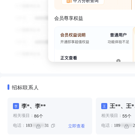
甲方分析查询
会员尊享权益
招标联系人
李*、李**
王**、王*
李
王
个
个
86
55
相关项目：
相关项目：
立即查看
电话：
183
31
电话：
189
2
******
******