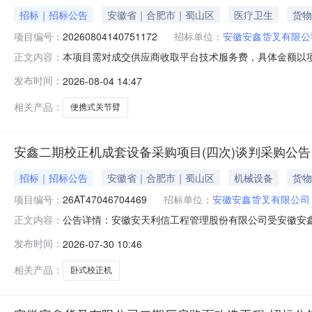
招标｜招标公告
安徽省｜合肥市｜蜀山区
医疗卫生
货物
项目编号：
20260804140751172
招标单位：
安徽安鑫货叉有限公
本项目需对成交供应商收取平台技术服务费，具体金额以项目为准招
正文内容：
臂采购项目采购公告()发布时间:2026-08-0414:
发布时间：
2026-08-04 14:47
式关节臂测量有效范围＞3米台1安徽安鑫货叉有限公司合
相关产品：
便携式关节臂
安鑫二期校正机成套设备采购项目(四次)谈判采购公告
招标｜招标公告
安徽省｜合肥市｜蜀山区
机械设备
货物
项目编号：
26AT47046704469
招标单位：
安徽安鑫货叉有限公司
公告详情：安徽安天利信工程管理股份有限公司受安徽安
正文内容：
条件1.1项目名称：安鑫二期校正机成套设备采购项目（四次
发布时间：
2026-07-30 10:46
购项目编号：26AT470467044692.2采购包划分：1个
相关产品：
卧式校正机