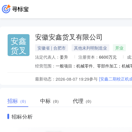
安徽安鑫货叉有限公司
安鑫
货叉
安徽省 | 合肥市
其他未列明制造业
开业
法定代表人：
姜升
注册资本：
6600万元
成
经营范围：
最新动态：
参与
[安鑫二期校正机
2026-08-07 19:29
招标
中标
代理
（0）
（0）
（0）
招标分析