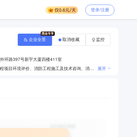
登录/注册
企业全景
取消收藏
监控
环路397号新宇大厦四楼411室
建设项目建议书与可行性研究报告的编制、审核及项目经济评价；建筑工程项目管理、工程监理、建设工程项目环境评价、消防工程施工及技术咨询、消防器材加工及设备销售、维护；建筑智能化工程、建筑幕墙工程、装饰装修工程、环保工程施工。建设工程概预算及竣工结算（决算）、工程招标标底编制；工程招标代理、政府采购招标代理、土地招标咨询、机电设备招标代理、水利水电工程招标代理；财务咨询；建设项目评估服务；提供工程服务；机械设备、建筑工程信息咨询；项目验收服务；受委托的档案整理服务；办公设备及耗材、文体用品、机械产品、电子产品（卫星电视广播地面接收设施除外）、计算机软件开发、销售及维护、监控设备销售；文印服务（依法须经批准的项目，经相关部门批准后方可开展经营活动）。
展开