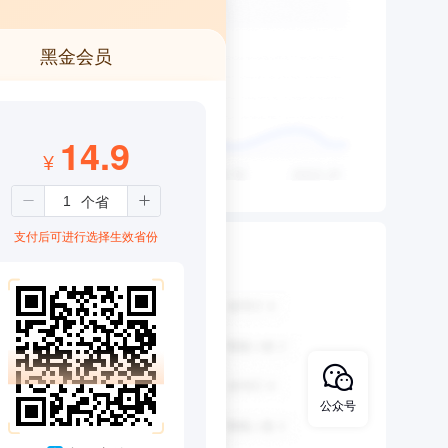
黑金会员
14.9
¥
支付后可进行选择生效省份
公众号