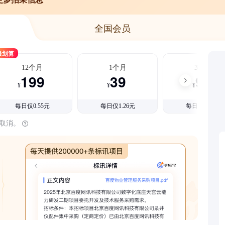
全国会员
最划算
12个月
1个月
3个月
199
39
99
¥
¥
¥
每日仅0.55元
每日仅1.26元
每日仅1.08元
时取消。