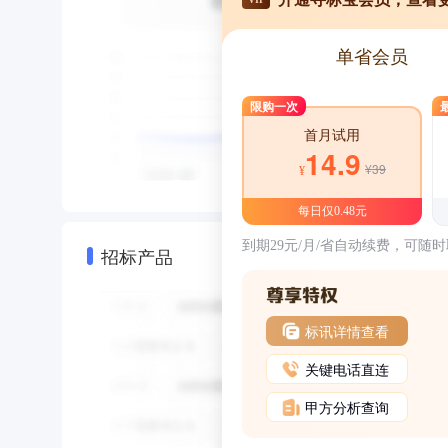
单省会员
限购一次
首月试用
14.9
¥39
¥
每日仅0.48元
到期29元/月/省自动续费，可随
招标产品
标讯详情查看
关键电话直连
甲方分析查询