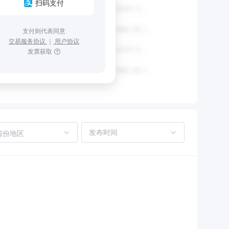
扫码支付
支付则代表同意
交易服务协议
｜
用户协议
发票获取
省份地区