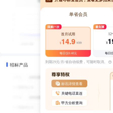
单省会员
限购一次
最划算
1
首月试用
1
14.9
¥39
¥
¥
每日仅0.48元
每日仅
到期29元/月/省自动续费，可随时取消。
招标产品
标讯详情查看
关键电话直连
甲方分析查询