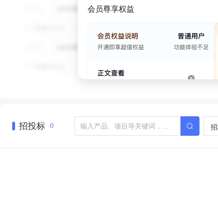
会员尊享权益
招投标
招
0