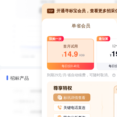
开通寻标宝会员，查看更多招采
VIP
单省会员
限购一次
最划算
1
首月试用
1
14.9
¥39
¥
¥
每日仅0.48元
每日仅
到期29元/月/省自动续费，可随时取消。
招标产品
标讯详情查看
关键电话直连