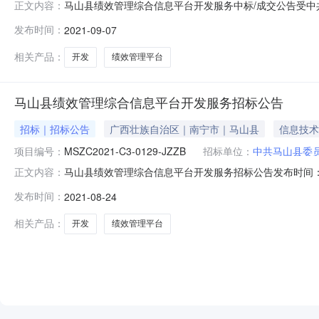
马山县绩效管理综合信息平台开发服务中标/成交公告受
正文内容：
进行了竞争性磋商采购，现将中标/成交结果公告如下：一、项目
发布时间：
2021-09-07
年08月24日定标日期：2021年09月06日三、中标/
元
相关产品：
开发
绩效管理平台
马山县绩效管理综合信息平台开发服务招标公告
招标｜招标公告
广西壮族自治区｜南宁市｜马山县
信息技术
项目编号：
MSZC2021-C3-0129-JZZB
招标单位：
中共马山县委
马山县绩效管理综合信息平台开发服务招标公告发布时间：2
正文内容：
托，广西金证招标代理有限公司拟对马山县绩效管理综合信息平
发布时间：
2021-08-24
山县绩效管理综合信息平台开发服务项目预算：肆拾柒万肆仟
体要
相关产品：
开发
绩效管理平台
NEW
HOT
5折起