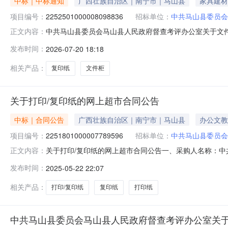
中标｜中标通知
广西壮族自治区｜南宁市｜马山县
家具建材
项目编号：
2252501000008098836
招标单位：
中共马山县委员会
中共马山县委员会马山县人民政府督查考评办公室关于文
正文内容：
编号:2252501000008098836）采购已经结
发布时间：
2026-07-20 18:18
采购项目项目编号:2252501000008098836项目联系人
相关产品：
复印纸
文件柜
关于打印/复印纸的网上超市合同公告
中标｜合同公告
广西壮族自治区｜南宁市｜马山县
办公文教
项目编号：
2251801000007789596
招标单位：
中共马山县委员会
关于打印/复印纸的网上超市合同公告一、采购人名称：
正文内容：
山县委员会马山县人民政府督查考评办公室网上超市项目四、采购项
发布时间：
2025-05-22 22:07
单位数量单价(元)总价(元)1APP特级小钢炮70克/A4(6包装
相关产品：
打印/复印纸
复印纸
打印纸
中共马山县委员会马山县人民政府督查考评办公室关于