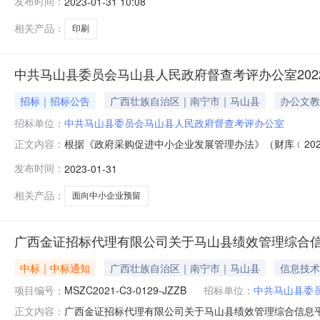
发布时间：
2023-01-31 10:08
合同内容：序号标项名称规格型号单位数量单价(元)总价(元)1
相关产品：
印刷
中共马山县委员会马山县人民政府督查考评办公室20
招标｜招标公告
广西壮族自治区｜南宁市｜马山县
办公文教
招标单位：
中共马山县委员会马山县人民政府督查考评办公室
根据《政府采购促进中小企业发展管理办法》（财库﹝202
正文内容：
面向中小企业采购共计0.25万元，其中，面向小微企业
发布时间：
2023-01-31
留选项面向中小企业采购金额(万元)合同链接部门（单位）
相关产品：
面向中小企业预留
广西金证招标代理有限公司关于马山县绩效管理综合信
中标｜中标通知
广西壮族自治区｜南宁市｜马山县
信息技术
项目编号：
MSZC2021-C3-0129-JZZB
招标单位：
中共马山县委
广西金证招标代理有限公司关于马山县绩效管理综合信息平台开
正文内容：