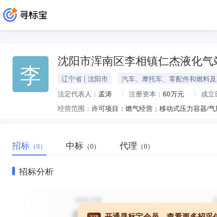
沈阳市浑南区李相镇仁杰液化气
李
辽宁省 | 沈阳市
汽车、摩托车、零配件和燃料及
法定代表人：
孟涛
注册资本：
60万元
成立
经营范围：
招标
中标
代理
（0）
（0）
（0）
招标分析
开通寻标宝会员，查看更多招采
VIP