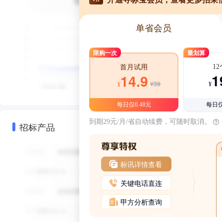
单省会员
限购一次
最划算
1
首月试用
1
14.9
¥39
¥
¥
每日仅0.48元
每日仅
到期29元/月/省自动续费，可随时取消。
招标产品
标讯详情查看
关键电话直连
甲方分析查询