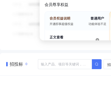
会员尊享权益
招投标
招
0