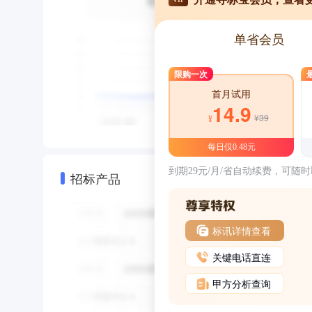
单省会员
限购一次
首月试用
14.9
¥39
¥
每日仅0.48元
到期29元/月/省自动续费，可随
招标产品
标讯详情查看
关键电话直连
甲方分析查询