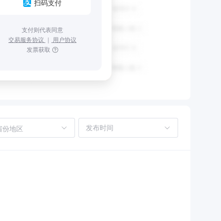
扫码支付
支付则代表同意
交易服务协议
｜
用户协议
发票获取
省份地区