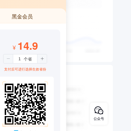
黑金会员
14.9
¥
支付后可进行选择生效省份
公众号