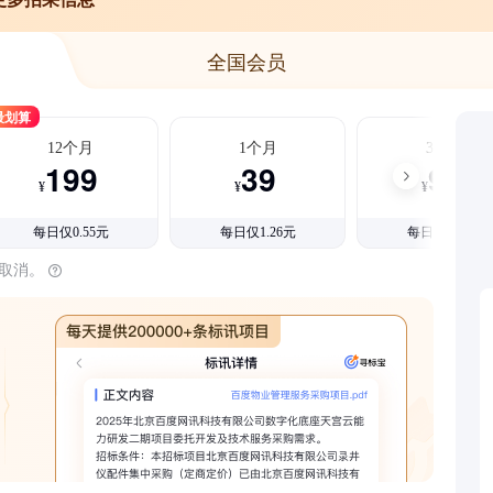
全国会员
最划算
12个月
1个月
3个月
199
39
99
¥
¥
¥
每日仅0.55元
每日仅1.26元
每日仅1.08元
时取消。