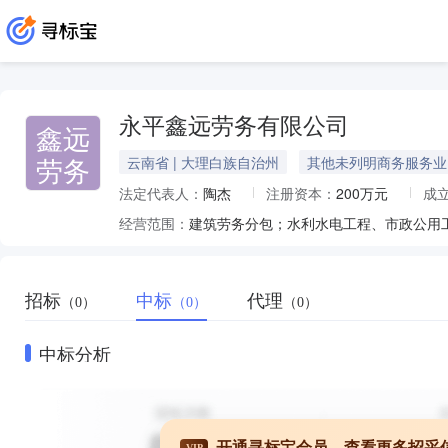
永平鑫远劳务有限公司
鑫远
劳务
云南省 | 大理白族自治州
其他未列明商务服务业
法定代表人：
陶杰
注册资本：
200万元
成
经营范围：
招标
中标
代理
（0）
（0）
（0）
中标分析
开通寻标宝会员，查看更多招采
VIP