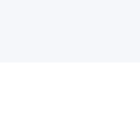
NEW
HOT
5折起
暂时没有搜索结果…