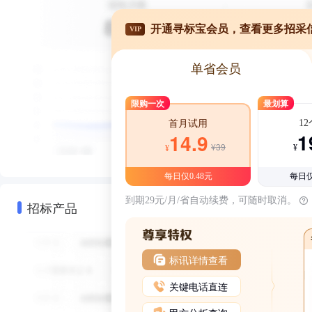
开通寻标宝会员，查看更多招采
VIP
单省会员
限购一次
最划算
1
首月试用
1
14.9
¥39
¥
¥
每日仅0.48元
每日仅
到期29元/月/省自动续费，可随时取消。
招标产品
标讯详情查看
关键电话直连