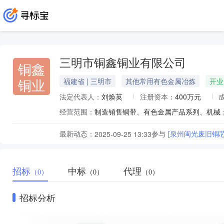
三明市铜鑫铜业有限公司
铜鑫
铜业
福建省 | 三明市
其他常用有色金属冶炼
开业
法定代表人：
刘焕英
注册资本：
400万元
经营范围：
制造销售铜带、有色金属产品系列、机械
最新动态：
参与
[泉州闽光废旧铜
2025-09-25 13:33
招标
中标
代理
（0）
（0）
（0）
招标分析