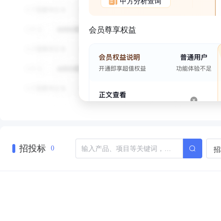
甲方分析查询
会员尊享权益
招投标
招
0