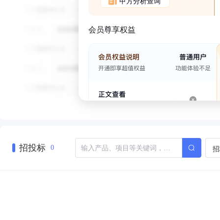
甲方分析查询
会员尊享权益
招投标
招
0