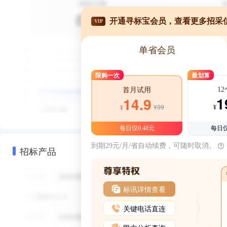
开通寻标宝会员，查看更多招采
VIP
单省会员
限购一次
最划算
1
首月试用
1
14.9
¥39
¥
¥
每日仅0.48元
每日仅
到期29元/月/省自动续费，可随时取消。
招标产品
标讯详情查看
关键电话直连