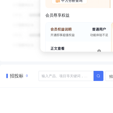
甲方分析查询
会员尊享权益
招投标
招
0