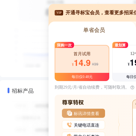
开通寻标宝会员，查看更多招采
VIP
单省会员
限购一次
最划算
1
首月试用
1
14.9
¥39
¥
¥
每日仅0.48元
每日仅
到期29元/月/省自动续费，可随时取消。
招标产品
标讯详情查看
关键电话直连