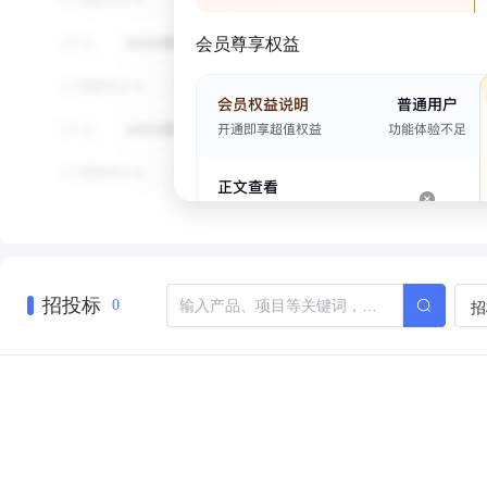
会员尊享权益
招投标
招
0