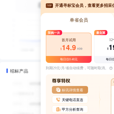
开通寻标宝会员，查看更多招采
VIP
单省会员
限购一次
最划算
1
首月试用
1
14.9
¥39
¥
¥
每日仅0.48元
每日仅
到期29元/月/省自动续费，可随时取消。
招标产品
标讯详情查看
关键电话直连
甲方分析查询