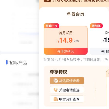
单省会员
限购一次
最划算
1
首月试用
1
14.9
¥39
¥
¥
每日仅0.48元
每日仅
到期29元/月/省自动续费，可随时取消。
招标产品
标讯详情查看
关键电话直连
甲方分析查询