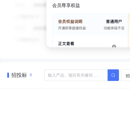
会员尊享权益
招投标
招
0