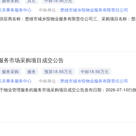
服务采购
其它
中标18.56万元
机关事务服务中心
中标单位：
楚雄市城乡投物业服务有限责任公司
供应商名称：楚雄市城乡投物业服务有限责任公司三、采购项目名称：楚
4532301HT20260067501六、合同内容：序号标项名称规格型号单位数
要求或标的基本概况：七、其它事项：详见附件中的合同文件八、联系方式1、采购
服务市场采购项目成交公告
服务采购
服务
预算18.56万元
中标18.56万元
机关事务服务中心
中标单位：
楚雄市城乡投物业服务有限责任公司
物业管理服务的服务市场采购项目成交公告发布日期：2026-07-10
2181101000029277297）采购已经结束，现将采购结果公示如
00029277297项目联系人：张家宏项目联系电话：/采购计划信息：序号采