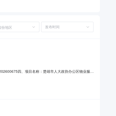
省份地区
JH202600675四、项目名称：楚雄市人大政协办公区物业服务
供应商（乙方）：楚雄市城乡投物业服务有限责任公司地址：云
主要信息主要标的名称：楚雄市人大政协办公区物业