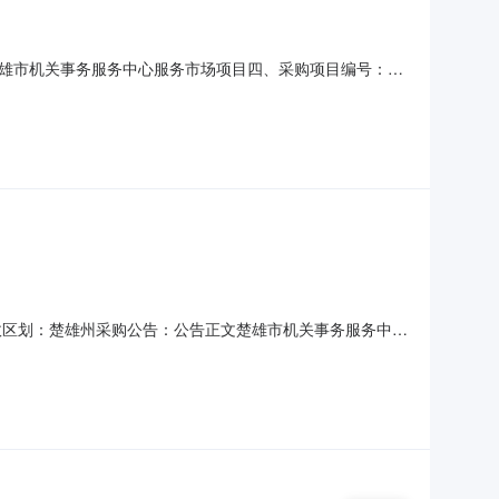
雄市机关事务服务中心服务市场项目四、采购项目编号：
量单价(元)总价(元)1楚雄市城乡投物业服务有限责任公司详见附件
人名称：楚雄市机关事务服务中心联系人：张家宏联系
行政区划：楚雄州采购公告：公告正文楚雄市机关事务服务中心
下：一、项目信息项目名称：楚雄市机关事务服务中心关于物业管
购计划文号信息采购计划金额14532301JH20