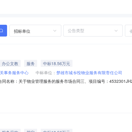
招标单位
办公文教
服务
中标18.56万元
关事务服务中心
中标单位：
楚雄市城乡投物业服务有限责任公司
01二、合同名称：关于物业管理服务的服务市场合同三、项目编号：4532301
服务中心地址：楚雄市鹿城南路148号联系方式：0878-3136525
楚雄市鹿城镇阳光花园C3栋二楼联系方式：18187837911六、合同