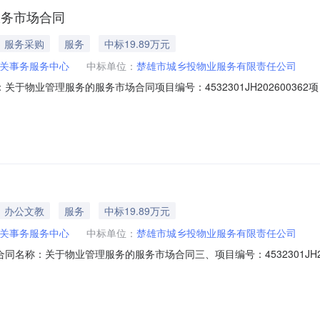
的服务市场合同
服务采购
服务
中标19.89万元
关事务服务中心
中标单位：
楚雄市城乡投物业服务有限责任公司
合同名称：关于物业管理服务的服务市场合同项目编号：4532301JH2026
乡投物业服务有限责任公司所属地域：楚雄州所属行业：物业管理合同金额：19
审核前公示：采购公告（或单一来源审核前公示）：专家抽取记录：中标、成
办公文教
服务
中标19.89万元
关事务服务中心
中标单位：
楚雄市城乡投物业服务有限责任公司
01二、合同名称：关于物业管理服务的服务市场合同三、项目编号：4532301
务中心地址：楚雄市鹿城南路148号联系方式：0878-3138915供
雄市鹿城镇阳光花园C3栋二楼联系方式：18187837911六、合同主