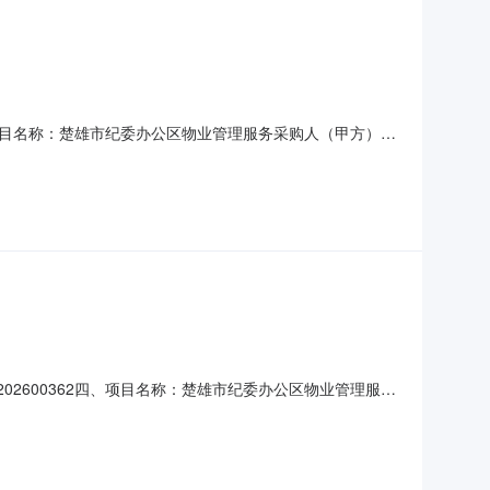
00362项目名称：楚雄市纪委办公区物业管理服务采购人（甲方）：
8900.00元合同签订日期：2026-05-28合同公告
交公告：楚雄市机关事务服务中心关于物业管理
JH202600362四、项目名称：楚雄市纪委办公区物业管理服务
应商（乙方）：楚雄市城乡投物业服务有限责任公司地址：云南
要信息主要标的名称：楚雄市纪委办公区物业管理服