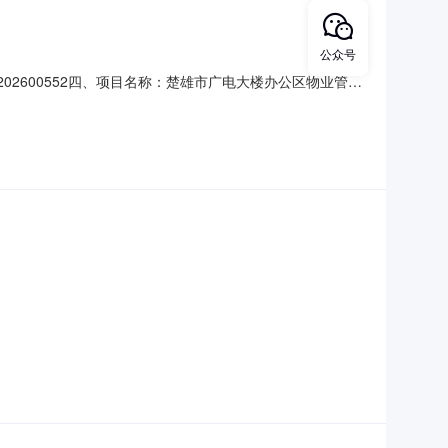
公众号
JH202600552四、项目名称：楚雄市广电大楼办公区物业管理
5供应商（乙方）：楚雄市城乡投物业服务有限责任公司地址：
同主要信息主要标的名称：楚雄市广电大楼办公区物