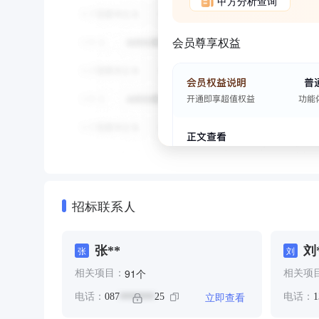
甲方分析查询
会员尊享权益
招标联系人
张**
刘
张
刘
个
91
相关项目：
相关项
立即查看
电话：
087
25
电话：
1
*******