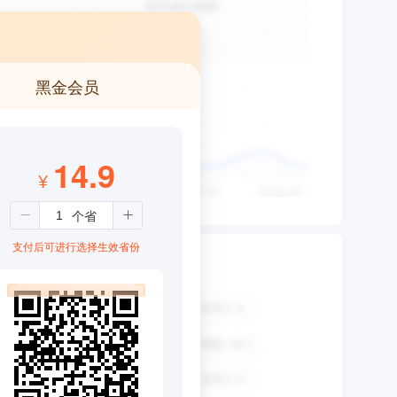
黑金会员
14.9
¥
支付后可进行选择生效省份