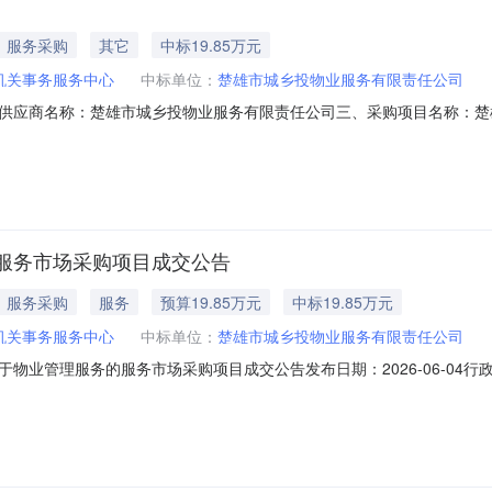
服务采购
其它
中标19.85万元
机关事务服务中心
中标单位：
楚雄市城乡投物业服务有限责任公司
供应商名称：楚雄市城乡投物业服务有限责任公司三、采购项目名称：楚
4532301HT20260055201六、合同内容：序号标项名称规格型号单位数
的基本概况：七、其它事项：详见附件中的合同文件八、联系方式1、采购人名
服务市场采购项目成交公告
服务采购
服务
预算19.85万元
中标19.85万元
机关事务服务中心
中标单位：
楚雄市城乡投物业服务有限责任公司
物业管理服务的服务市场采购项目成交公告发布日期：2026-06-04
2181101000028679610）采购已经结束，现将采购结果公示如
00028679610项目联系人：张家宏项目联系电话：/采购计划信息：序号采