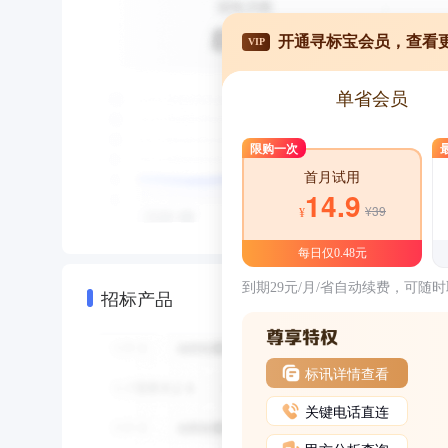
开通寻标宝会员，查看
VIP
单省会员
限购一次
首月试用
14.9
¥39
¥
每日仅0.48元
到期29元/月/省自动续费，可随
招标产品
标讯详情查看
关键电话直连