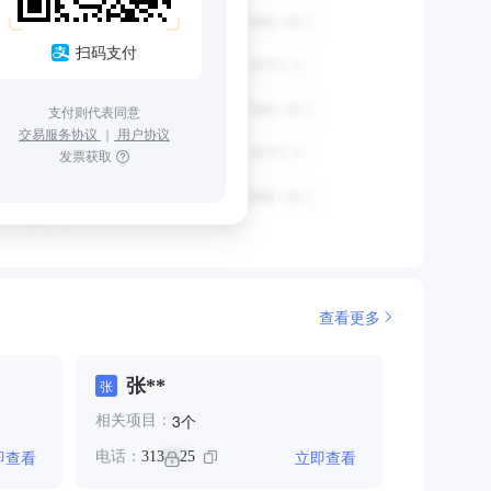
扫码支付
支付则代表同意
交易服务协议
｜
用户协议
发票获取
查看更多
张**
张
个
3
相关项目：
即查看
立即查看
电话：
313
25
**