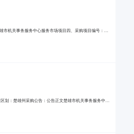
雄市机关事务服务中心服务市场项目四、采购项目编号：
量单价(元)总价(元)1楚雄市城乡投物业服务有限责任公司详见附件
称：楚雄市机关事务服务中心联系人：张家宏联系电话：0
行政区划：楚雄州采购公告：公告正文楚雄市机关事务服务中心
下：一、项目信息项目名称：楚雄市机关事务服务中心关于物业管
购计划文号信息采购计划金额14532301JH20