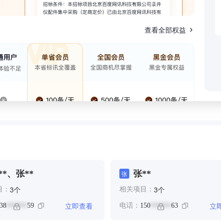
查看全部权益
**、张**
张**
张
个
个
3
3
目：
相关项目：
立即查看
立
38
59
电话：
150
63
******
******