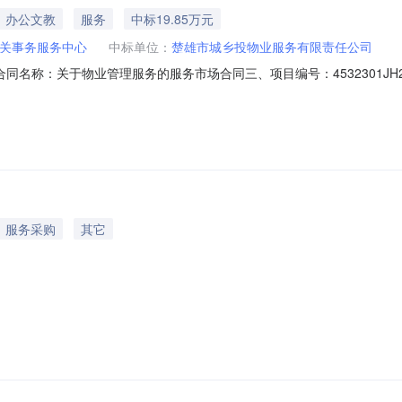
办公文教
服务
中标19.85万元
关事务服务中心
中标单位：
楚雄市城乡投物业服务有限责任公司
01二、合同名称：关于物业管理服务的服务市场合同三、项目编号：4532301
务服务中心地址：楚雄市鹿城南路148号联系方式：0878-313891
州楚雄市鹿城镇阳光花园C3栋二楼联系方式：18187837911六、合
服务采购
其它