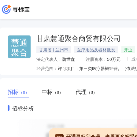
甘肃慧通聚合商贸有限公司
慧通
聚合
甘肃省 | 兰州市
医疗用品及器材批发
开业
法定代表人：
魏世鑫
注册资本：
50万元
成
经营范围：
招标
中标
代理
（0）
（0）
（0）
招标分析
开通寻标宝会员，查看更多招采
VIP