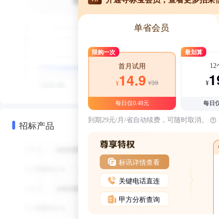
单省会员
限购一次
最划算
1
首月试用
1
14.9
¥39
¥
¥
每日仅0.48元
每日仅
到期29元/月/省自动续费，可随时取消。
招标产品
标讯详情查看
关键电话直连
甲方分析查询