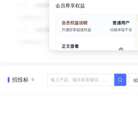
会员尊享权益
招投标
招
0