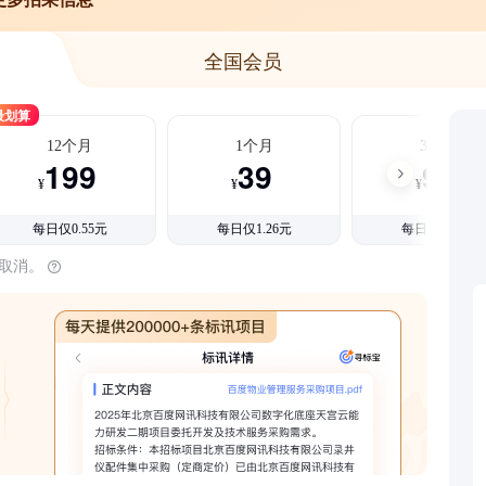
全国会员
最划算
12个月
1个月
3个月
199
39
99
¥
¥
¥
每日仅0.55元
每日仅1.26元
每日仅1.08元
时取消。