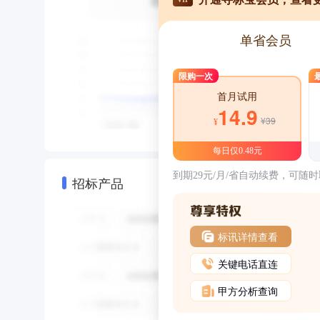
单省会员
限购一次
首月试用
14.9
¥39
¥
每日仅0.48元
到期29元/月/省自动续费，可随
招标产品
标讯详情查看
关键电话直连
甲方分析查询