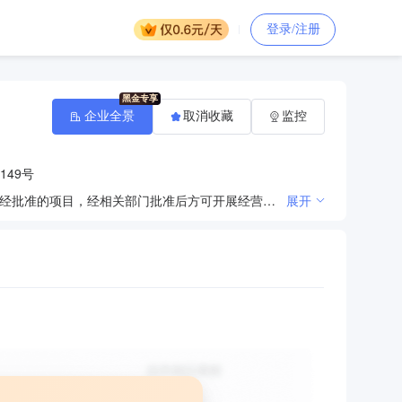
登录/注册
企业全景
取消收藏
监控
49号
许可项目：房地产开发经营；建设工程施工；供电业务；发电业务、输电业务、供（配）电业务（依法须经批准的项目，经相关部门批准后方可开展经营活动，具体经营项目以审批结果为准）一般项目：非居住房地产租赁；住房租赁；土地使用权租赁；物业管理；停车场服务；特种设备出租；机械设备租赁；建筑材料销售（除依法须经批准的项目外，凭营业执照依法自主开展经营活动）
展开