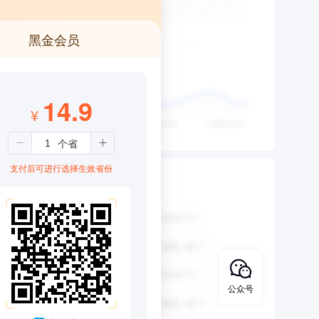
黑金会员
14.9
¥
支付后可进行选择生效省份
公众号