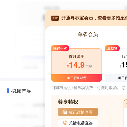
开通寻标宝会员，查看更多招采
VIP
单省会员
限购一次
最划算
1
首月试用
1
14.9
¥39
¥
¥
每日仅0.48元
每日仅
到期29元/月/省自动续费，可随时取消。
招标产品
标讯详情查看
关键电话直连