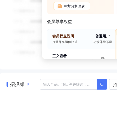
甲方分析查询
会员尊享权益
招投标
招
0