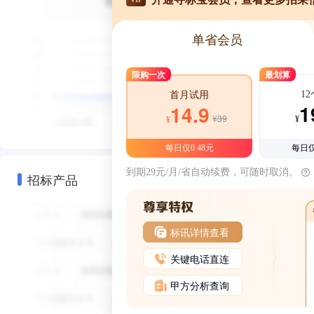
单省会员
限购一次
最划算
1
首月试用
1
14.9
¥39
¥
¥
每日仅0.48元
每日仅
到期29元/月/省自动续费，可随时取消。
招标产品
标讯详情查看
关键电话直连
甲方分析查询