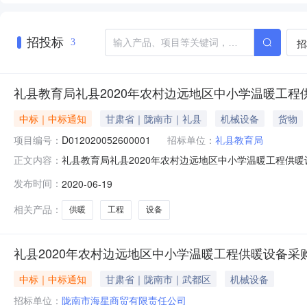
招投标
招
3
礼县教育局礼县2020年农村边远地区中小学温暖工
中标｜中标通知
甘肃省｜陇南市｜礼县
机械设备
货物
项目编号：
D012020052600001
招标单位：
礼县教育局
礼县教育局礼县2020年农村边远地区中小学温暖工程供
正文内容：
目货物采购单位礼县教育局行政区域礼县公告时间2020年06月
发布时间：
2020-06-19
冯志宏,王新得,冉亚平总中标金额￥1274.335264万
相关产品：
供暖
工程
设备
礼县2020年农村边远地区中小学温暖工程供暖设备采购
中标｜中标通知
甘肃省｜陇南市｜武都区
机械设备
招标单位：
陇南市海星商贸有限责任公司