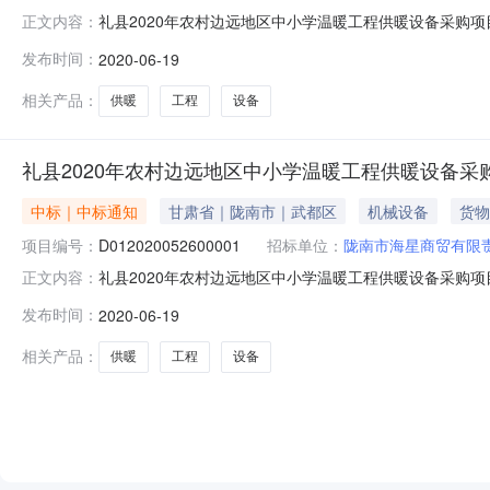
礼县2020年农村边远地区中小学温暖工程供暖设备采购项
正文内容：
设备采购项目(第六包)以公开招标形式进行采购，评标委员会于
发布时间：
2020-06-19
数量：总预算180万元投标人名称投标总报价(万元)交货期
相关产品：
供暖
工程
设备
礼县2020年农村边远地区中小学温暖工程供暖设备采
中标｜中标通知
甘肃省｜陇南市｜武都区
机械设备
货物
项目编号：
D012020052600001
招标单位：
陇南市海星商贸有限
礼县2020年农村边远地区中小学温暖工程供暖设备采购项目（
正文内容：
包）中标公示甘肃栩卓项目管理咨询有限公司受礼县教育局
发布时间：
2020-06-19
于2020年6月17日确定中标供应商，现将中标结果公布如下
相关产品：
供暖
工程
设备