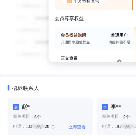
甲方分析查询
会员尊享权益
招标联系人
赵*
李**
赵
李
个
个
6
2
相关项目：
相关项目：
立即查看
电话：
133
28
电话：
181
1
******
******