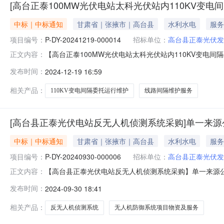
[高台正泰100MW光伏电站太科光伏站内110KV变
中标｜中标通知
甘肃省｜张掖市｜高台县
水利水电
服务
项目编号：
P-DY-20241219-000014
招标单位：
高台县正泰光伏发
【高台正泰100MW光伏电站太科光伏站内110KV变电间隔
正文内容：
购执行单位：浙江浙能新能源运营管理有限公司四、采购标
发布时间：
2024-12-19 16:59
等详见下表。序号物料名称采购数量计量单位税率交付时间交
施
相关产品：
110KV变电间隔委托运行维护
线路间隔维护服务
[高台县正泰光伏电站反无人机侦测系统采购]单一来源
中标｜中标通知
甘肃省｜张掖市｜高台县
水利水电
服务
项目编号：
P-DY-20240930-000006
招标单位：
高台县正泰光伏发
【高台县正泰光伏电站反无人机侦测系统采购】单一来源公示单
正文内容：
营管理有限公司四、采购标的名称：高台县正泰光伏电站
发布时间：
2024-09-30 18:41
地点采购需求单位行项目备注1无人机防御系统项目物资及服
询价采购方式向
相关产品：
反无人机侦测系统
无人机防御系统项目物资及服务