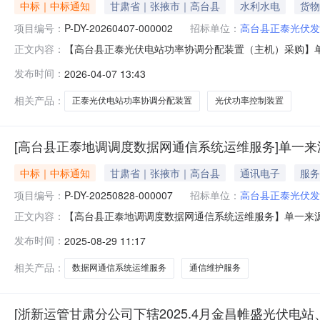
中标｜中标通知
甘肃省｜张掖市｜高台县
水利水电
货物
项目编号：
P-DY-20260407-000002
招标单位：
高台县正泰光伏发
【高台县正泰光伏电站功率协调分配装置（主机）采购】单一来
正文内容：
新能源运营管理有限公司四、采购标的名称：高台县正泰
发布时间：
2026-04-07 13:43
税率交付时间交货地点采购需求单位行项目备注1光伏功率控制装
相关产品：
正泰光伏电站功率协调分配装置
光伏功率控制装置
[高台县正泰地调调度数据网通信系统运维服务]单一来
中标｜中标通知
甘肃省｜张掖市｜高台县
通讯电子
服务
项目编号：
P-DY-20250828-000007
招标单位：
高台县正泰光伏发
【高台县正泰地调调度数据网通信系统运维服务】单一来源公示
正文内容：
运营管理有限公司四、采购标的名称：高台县正泰地调调
发布时间：
2025-08-29 11:17
交货地点采购需求单位行项目备注1通信维护服务1项6%2
运维服务六、采
相关产品：
数据网通信系统运维服务
通信维护服务
[浙新运管甘肃分公司下辖2025.4月金昌帷盛光伏