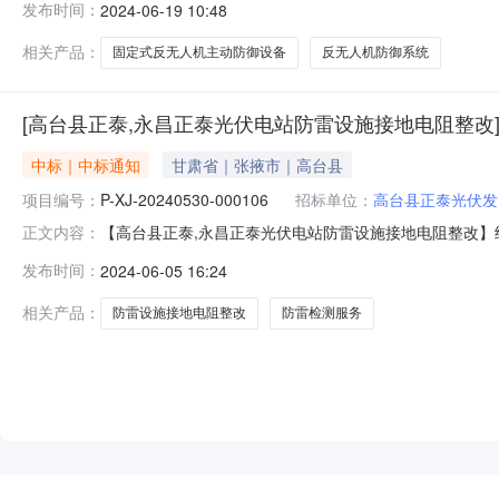
发布时间：
2024-06-19 10:48
服务要求等详见下表。序号物料名称物料编码采购数量计量单位税
相关产品：
固定式反无人机主动防御设备
反无人机防御系统
[高台县正泰,永昌正泰光伏电站防雷设施接地电阻整改
中标｜中标通知
甘肃省｜张掖市｜高台县
项目编号：
P-XJ-20240530-000106
招标单位：
高台县正泰光伏发
【高台县正泰,永昌正泰光伏电站防雷设施接地电阻整改】结果公
正文内容：
二、采购单名称：高台县正泰,永昌正泰光伏电站防雷设
发布时间：
2024-06-05 16:24
型：公开六、报价截止日期：2024-06-0411:00:
相关产品：
防雷设施接地电阻整改
防雷检测服务
NEW
HOT
5折起