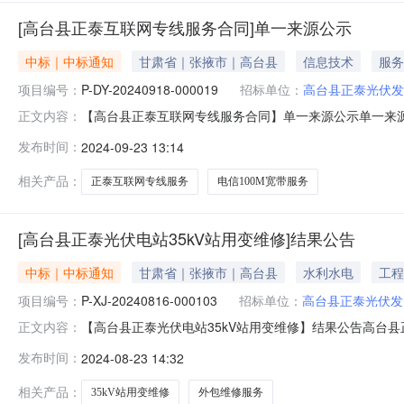
[高台县正泰互联网专线服务合同]单一来源公示
中标｜中标通知
甘肃省｜张掖市｜高台县
信息技术
服务
项目编号：
P-DY-20240918-000019
招标单位：
高台县正泰光伏发
【高台县正泰互联网专线服务合同】单一来源公示单一来源公示
正文内容：
公司四、采购标的名称：高台县正泰互联网专线服务合同
发布时间：
2024-09-23 13:14
目备注1电信100M宽带服务38项6%2027-12-3
司续签《高
相关产品：
正泰互联网专线服务
电信100M宽带服务
[高台县正泰光伏电站35kV站用变维修]结果公告
中标｜中标通知
甘肃省｜张掖市｜高台县
水利水电
工程
项目编号：
P-XJ-20240816-000103
招标单位：
高台县正泰光伏发
【高台县正泰光伏电站35kV站用变维修】结果公告高台县正泰
正文内容：
电站35kV站用变维修三、采购执行单位：浙江浙能新能源
发布时间：
2024-08-23 14:32
2017:40:54七、公告日期：2024-08-23具
相关产品：
35kV站用变维修
外包维修服务