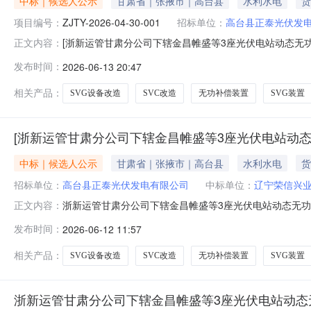
中标｜候选人公示
甘肃省｜张掖市｜高台县
水利水电
货
项目编号：
ZJTY-2026-04-30-001
招标单位：
高台县正泰光伏发
[浙新运管甘肃分公司下辖金昌帷盛等3座光伏电站动态无功
正文内容：
公示标段编号:ZJTY-2026-04-30-001公示期为
发布时间：
2026-06-13 20:47
价（万元）得分一辽宁荣信兴业电力技术有限公司331.1800
相关产品：
SVG设备改造
SVC改造
无功补偿装置
SVG装置
[浙新运管甘肃分公司下辖金昌帷盛等3座光伏电站动态无
中标｜候选人公示
甘肃省｜张掖市｜高台县
水利水电
货
招标单位：
高台县正泰光伏发电有限公司
中标单位：
辽宁荣信兴
浙新运管甘肃分公司下辖金昌帷盛等3座光伏电站动态无功补
正文内容：
动态无功补偿装置(SVG)改造1、候选人公示情况名次中标候选
发布时间：
2026-06-12 11:57
息：中标候选人公示业绩表中标候选人合同名称合同签署日期
相关产品：
SVG设备改造
SVC改造
无功补偿装置
SVG装置
浙新运管甘肃分公司下辖金昌帷盛等3座光伏电站动态无