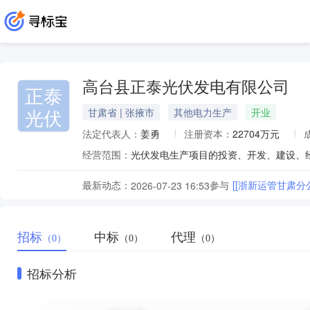
高台县正泰光伏发电有限公司
正泰
光伏
甘肃省 | 张掖市
其他电力生产
开业
法定代表人：
姜勇
注册资本：
22704万元
经营范围：
最新动态：
参与
[[浙新运管甘肃
2026-07-23 16:53
招标
中标
代理
（0）
（0）
（0）
招标分析