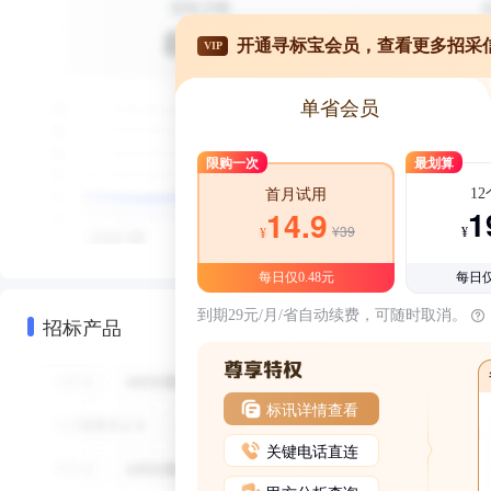
开通寻标宝会员，查看更多招采
VIP
单省会员
限购一次
最划算
1
首月试用
1
14.9
¥39
¥
¥
每日仅0.48元
每日仅
到期29元/月/省自动续费，可随时取消。
招标产品
标讯详情查看
关键电话直连