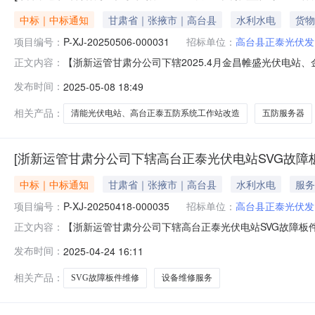
中标｜中标通知
甘肃省｜张掖市｜高台县
水利水电
货物
项目编号：
P-XJ-20250506-000031
招标单位：
高台县正泰光伏发
【浙新运管甘肃分公司下辖2025.4月金昌帷盛光伏电站
正文内容：
能光伏电站、高台正泰五防系统工作站改造采购结果公告一、采购
发布时间：
2025-05-08 18:49
能光伏电站、高台正泰五防系统工作站改造三、采购执行
价截止日期
相关产品：
清能光伏电站、高台正泰五防系统工作站改造
五防服务器
[浙新运管甘肃分公司下辖高台正泰光伏电站SVG故障
中标｜中标通知
甘肃省｜张掖市｜高台县
水利水电
服务
项目编号：
P-XJ-20250418-000035
招标单位：
高台县正泰光伏发
【浙新运管甘肃分公司下辖高台正泰光伏电站SVG故障板件
正文内容：
20250418-000035二、采购单名称：浙新运管甘
发布时间：
2025-04-24 16:11
新能电气有限公司五、询价类型：公开六、报价截止日期：202
相关产品：
SVG故障板件维修
设备维修服务