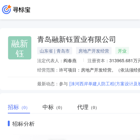
青岛融新钰置业有限公司
融新
钰
山东省 | 青岛市
房地产开发经营
开业
法定代表人：
阎春燕
注册资本：
313965.681万
经营范围：
最新动态：
参与
[洙河西岸单建人防工程(方案设计及初
招标
中标
代理
（0）
（0）
（0）
招标分析