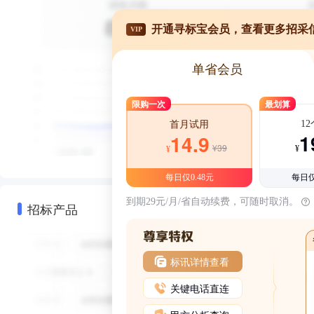
开通寻标宝会员，查看更多招采
VIP
单省会员
限购一次
最划算
1
首月试用
1
14.9
¥39
¥
¥
每日仅0.48元
每日仅
到期29元/月/省自动续费，可随时取消。
招标产品
标讯详情查看
关键电话直连