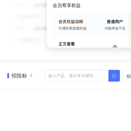
会员尊享权益
招投标
招
0