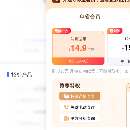
单省会员
限购一次
最划算
1
首月试用
1
14.9
¥39
¥
¥
每日仅0.48元
每日仅
到期29元/月/省自动续费，可随时取消。
招标产品
标讯详情查看
关键电话直连
甲方分析查询