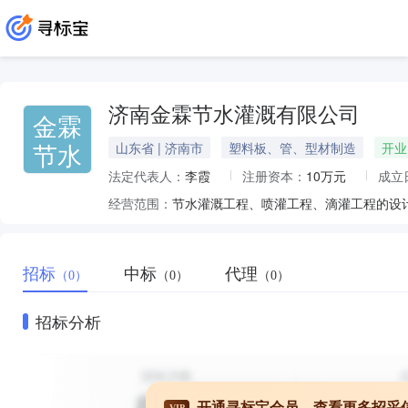
济南金霖节水灌溉有限公司
金霖
节水
山东省 | 济南市
塑料板、管、型材制造
开业
法定代表人：
李霞
注册资本：
10万元
成立
经营范围：
招标
中标
代理
（0）
（0）
（0）
招标分析
开通寻标宝会员，查看更多招采
VIP