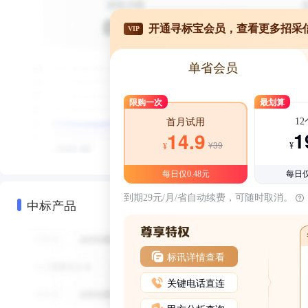
开通寻标宝会员，查看更多招采
VIP
单省会员
限购一次
最划算
1
首月试用
1
14.9
¥39
¥
¥
每日仅0.48元
每日仅
到期29元/月/省自动续费，可随时取消。
中标产品
标讯详情查看
关键电话直连