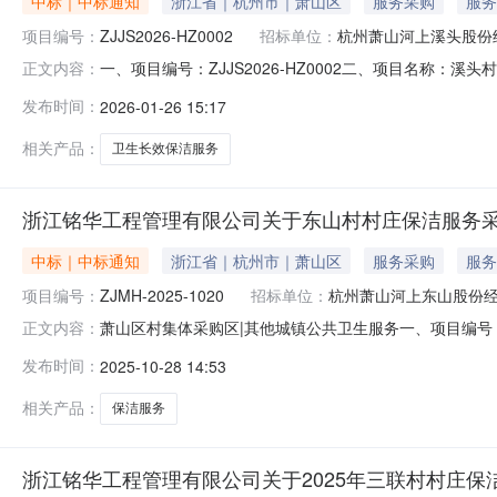
中标｜中标通知
浙江省｜杭州市｜萧山区
服务采购
服务
项目编号：
ZJJS2026-HZ0002
招标单位：
杭州萧山河上溪头股份
一、项目编号：ZJJS2026-HZ0002二、项目名称
正文内容：
地址1报价：249000（元）杭州双佳保洁有限公司浙江
发布时间：
2026-01-26 15:17
序号标项名称标的名称服务范围服务要求服务时间服务标
详见交易文件五、评
相关产品：
卫生长效保洁服务
浙江铭华工程管理有限公司关于东山村村庄保洁服务采
中标｜中标通知
浙江省｜杭州市｜萧山区
服务采购
服务
项目编号：
ZJMH-2025-1020
招标单位：
杭州萧山河上东山股份
萧山区村集体采购区|其他城镇公共卫生服务一、项目编号：Z
正文内容：
额(元)中标供应商名称中标供应商地址1报价：69000
发布时间：
2025-10-28 14:53
要标的信息服务类主要标的信息：序号标项名称标的名称
相关产品：
保洁服务
浙江铭华工程管理有限公司关于2025年三联村村庄保