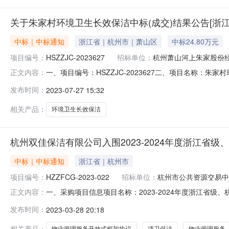
关于朱家村环境卫生长效保洁中标(成交)结果公告[浙
中标｜中标通知
浙江省｜杭州市｜萧山区
中标24.80万元
项目编号：
HSZZJC-2023627
招标单位：
杭州萧山河上朱家股份
一、项目编号：HSZZJC-2023627二、项目名称：
正文内容：
价:248000(元)杭州双佳保洁有限公司浙江省杭州市萧
发布时间：
2023-07-27 15:32
名称标的名称服务范围服务要求服务时间服务标准1朱家
（具体起止时间以合
相关产品：
环境卫生长效保洁
杭州双佳保洁有限公司入围2023-2024年度浙江
中标｜中标通知
浙江省｜杭州市
项目编号：
HZZFCG-2023-022
招标单位：
杭州市公共资源交易中
一、采购项目信息项目名称：2023-2024年度浙江省级
正文内容：
交易中心（杭州市政府采购中心、杭州市建设工程交易中心）征
发布时间：
2023-03-28 20:18
商供应商名称：杭州双佳保洁有限公司供应商地址：浙江省杭
相关产品：
物业管理服务开放式框架协议
清卫保洁
物业管理服务