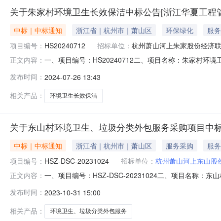
关于朱家村环境卫生长效保洁中标公告[浙江华夏工程
中标｜中标通知
浙江省｜杭州市｜萧山区
环保绿化
服务
项目编号：
HS20240712
招标单位：
杭州萧山河上朱家股份经济
一、项目编号：HS20240712二、项目名称：朱家村
正文内容：
248000（元）杭州双佳保洁有限公司浙江省杭州市萧山
发布时间：
2024-07-26 13:43
名称标的名称服务范围服务要求服务时间服务标准1朱家
源采购人员）名单：孔锦良
相关产品：
环境卫生长效保洁
关于东山村环境卫生、垃圾分类外包服务采购项目中标(
中标｜中标通知
浙江省｜杭州市｜萧山区
服务采购
服务
项目编号：
HSZ-DSC-20231024
招标单位：
杭州萧山河上东山股
一、项目编号：HSZ-DSC-20231024二、项目名
正文内容：
标供应商地址1报价：732000（元）杭州双佳保洁有限公
发布时间：
2023-10-31 15:00
标的信息：序号标项名称标的名称服务范围服务要求服务
按交易文件要
相关产品：
环境卫生、垃圾分类外包服务