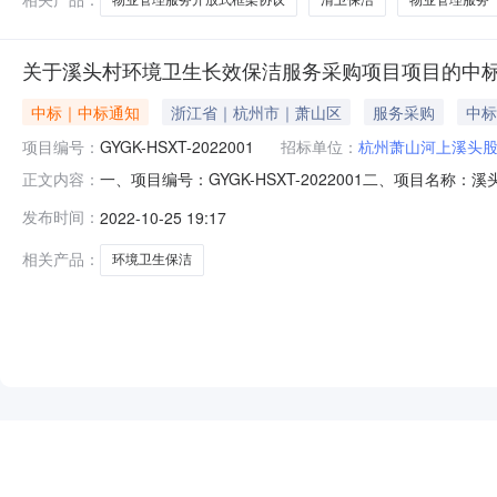
关于溪头村环境卫生长效保洁服务采购项目项目的中标(
中标｜中标通知
浙江省｜杭州市｜萧山区
服务采购
中标
项目编号：
GYGK-HSXT-2022001
招标单位：
杭州萧山河上溪头
一、项目编号：GYGK-HSXT-2022001二、项目
正文内容：
标供应商地址1报价:247000(元)杭州双佳保洁有限公
发布时间：
2022-10-25 19:17
信息：序号标项名称标的名称服务范围服务要求服务时间
见招标文
相关产品：
环境卫生保洁
NEW
HOT
5折起