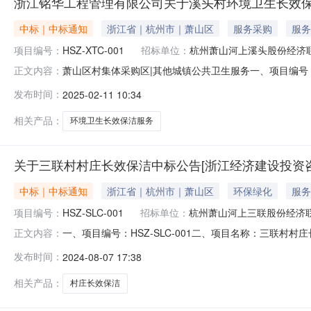
浙江铭华工程管理有限公司关于溪头村环境卫生长效
中标｜中标通知
浙江省｜杭州市｜萧山区
服务采购
服务
项目编号：
HSZ-XTC-001
招标单位：
杭州萧山河上溪头股份经济
萧山区村集体采购区|其他城镇公共卫生服务一、项目编号：
正文内容：
金额(元)中标供应商名称中标供应商地址1报价：24900
发布时间：
2025-02-11 10:34
四、主要标的信息服务类主要标的信息：序号标项名称标
文件详见交易文件详
相关产品：
环境卫生长效保洁服务
关于三联村村庄长效保洁中标公告[浙江经济建设投资
中标｜中标通知
浙江省｜杭州市｜萧山区
环保绿化
服务
项目编号：
HSZ-SLC-001
招标单位：
杭州萧山河上三联股份经济
一、项目编号：HSZ-SLC-001二、项目名称：三联村
正文内容：
476000（元）杭州双佳保洁有限公司浙江省杭州市萧山
发布时间：
2024-08-07 17:38
名称标的名称服务范围服务要求服务时间服务标准1三联
源采购人员）名单：洪海斌，
相关产品：
村庄长效保洁