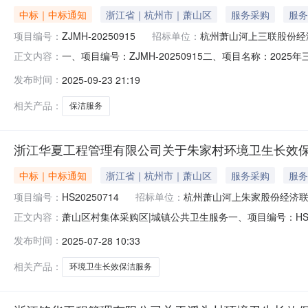
中标｜中标通知
浙江省｜杭州市｜萧山区
服务采购
服务
项目编号：
ZJMH-20250915
招标单位：
杭州萧山河上三联股份经
一、项目编号：ZJMH-20250915二、项目名称：2
正文内容：
价：493000（元）杭州双佳保洁有限公司浙江省杭州市
发布时间：
2025-09-23 21:19
项名称标的名称服务范围服务要求服务时间服务标准1202
相关产品：
保洁服务
浙江华夏工程管理有限公司关于朱家村环境卫生长效保
中标｜中标通知
浙江省｜杭州市｜萧山区
服务采购
服务
项目编号：
HS20250714
招标单位：
杭州萧山河上朱家股份经济
萧山区村集体采购区|城镇公共卫生服务一、项目编号：HS
正文内容：
(元)中标供应商名称中标供应商地址1报价：248000
发布时间：
2025-07-28 10:33
标的信息服务类主要标的信息：序号标项名称标的名称服
采购文件详见采购文件详见
相关产品：
环境卫生长效保洁服务