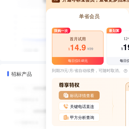
单省会员
限购一次
最划算
1
首月试用
1
14.9
¥39
¥
¥
每日仅0.48元
每日仅
到期29元/月/省自动续费，可随时取消。
招标产品
标讯详情查看
关键电话直连
甲方分析查询