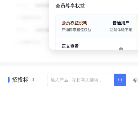
会员尊享权益
招投标
招
0