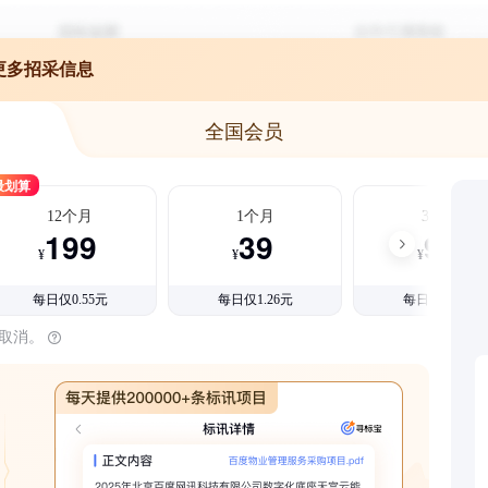
更多招采信息
全国会员
最划算
12个月
1个月
3个月
199
39
99
¥
¥
¥
每日仅0.55元
每日仅1.26元
每日仅1.08元
时取消。