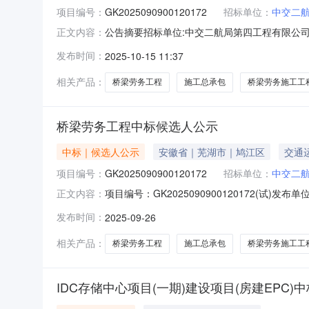
项目编号：
GK2025090900120172
招标单位：
中交二
公告摘要招标单位:中交二航局第四工程有限公司二坝支线
正文内容：
截止日期:1970-01-0108:00:00公告
发布时间：
2025-10-15 11:37
徽鑫旷建筑工程有限公司投标金额69434574.
相关产品：
桥梁劳务工程
施工总承包
桥梁劳务施工工
桥梁劳务工程中标候选人公示
中标｜候选人公示
安徽省｜芜湖市｜鸠江区
交通
项目编号：
GK2025090900120172
招标单位：
中交二
项目编号：GK2025090900120172
正文内容：
求，经评审，得到结果如下：芜湖联众建筑工程劳务
发布时间：
2025-09-26
有限公司投标金额69443085.09元，排名第
相关产品：
桥梁劳务工程
施工总承包
桥梁劳务施工工
IDC存储中心项目(一期)建设项目(房建EPC)