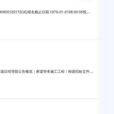
72(试)报名截止日期:1970-01-0108:00:00投标
工程劳务有限公司投标金额69365938.95元，排名第一；安
工总承包项目经理部公告概览：桥梁劳务施工工程：根据招标文件要
公司投标金额69434574.18元，排名第二；安徽鼎旭建设