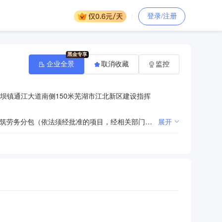
登录/注册
企业全景
取消收藏
监控
坝镇通江大道南侧150米芜湖市江北新区建设指挥
许可项目：房屋建筑和市政基础设施项目工程总承包；建设工程施工；建设工程勘察；建设工程设计；建筑劳务分包（依法须经批准的项目，经相关部门批准后方可开展经营活动，具体经营项目以相关部门批准文件或许可证件为准）一般项目：对外承包工程；园林绿化工程施工；建筑工程机械与设备租赁；工程管理服务；机械设备租赁；住宅水电安装维护服务；机动车修理和维护；技术服务、技术开发、技术咨询、技术交流、技术转让、技术推广；租赁服务（不含许可类租赁服务）；建筑材料销售；劳动保护用品销售；轻质建筑材料销售；五金产品零售；家具销售；建筑装饰材料销售；电线、电缆经营；机械电气设备销售（除许可业务外，可自主依法经营法律法规非禁止或限制的项目）
展开