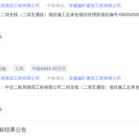
航局第四工程有限公司
中标单位：
安徽鑫旷建筑工程有限公司
（二坝互通段）项目施工总承包项目经理部项目编号:GK20250909001201
原文桥梁劳务施工工程：根据招标文件要求，经评审，得到结果如下：芜湖联众建筑
18元，排名第二；安徽鼎旭
程
运输
工程
中标6943.45万元
航局第四工程有限公司
中标单位：
安徽鑫旷建筑工程有限公司
(试)发布单位：中交二航局第四工程有限公司二坝支线（二坝互通段）项目施
有限公司投标金额69365938.95元，排名第一；安徽鑫旷建筑工程有限
三；桥梁劳务工程中标候选人公示.pdf桥梁劳务施工工程
程
中标结果公告