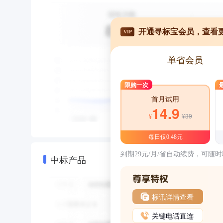
开通寻标宝会员，查看
VIP
单省会员
限购一次
首月试用
14.9
¥39
¥
每日仅0.48元
到期29元/月/省自动续费，可随
中标产品
标讯详情查看
关键电话直连