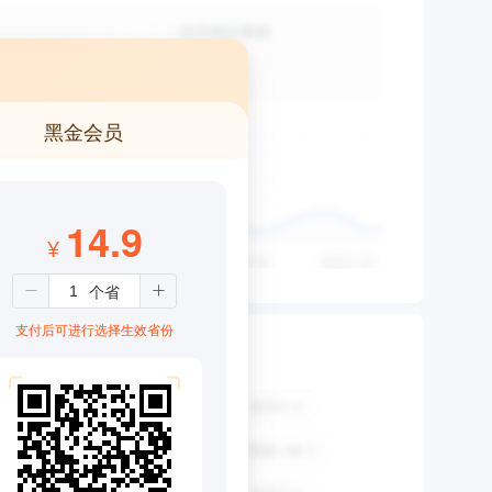
黑金会员
14.9
¥
支付后可进行选择生效省份