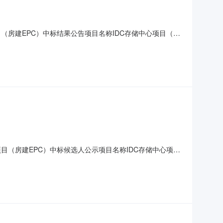
建设项目（房建EPC）中标结果公告项目名称IDC存储中心项目（一
区鸠江经济开发区二坝园区管理办公室106室联系人及电话薛
人及电话伍平17355330985招标
）建设项目（房建EPC）中标候选人公示项目名称IDC存储中心项目
鸠江区鸠江经济开发区二坝园区管理办公室106室联系人及电
联系人及电话伍平17355330985