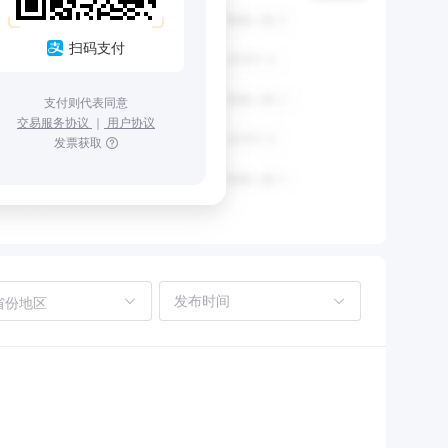
扫码支付
支付则代表同意
交易服务协议
｜
用户协议
发票获取
省份地区