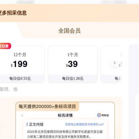
更多招采信息
全国会员
最划算
12个月
1个月
3个月
199
39
99
¥
¥
¥
每日仅0.55元
每日仅1.26元
每日仅1.08元
时取消。