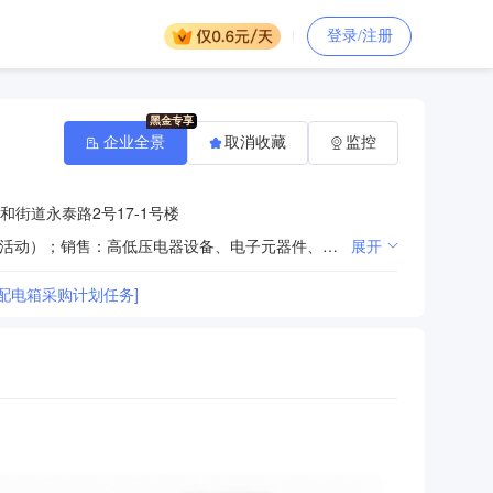
登录/注册
企业全景
取消收藏
监控
街道永泰路2号17-1号楼
生产：高低压电器设备及配件、电器开关、插座（依法须经批准的项目，经相关部门批准后方可开展经营活动）；销售：高低压电器设备、电子元器件、电线电缆、电器开关及插座、灯具、机械设备、建筑材料、金属材料、化工材料（除化学危险品及易制毒化学品）、五金、普通机械、电机产品、汽车配件、纺织品、家具。
展开
配电箱采购计划任务]