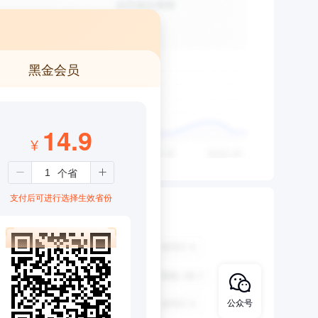
黑金会员
14.9
¥
支付后可进行选择生效省份
公众号