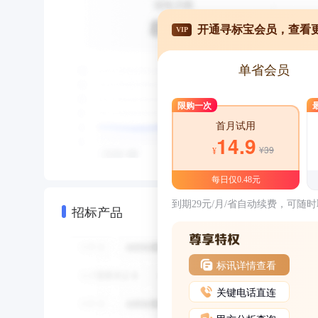
开通寻标宝会员，查看
VIP
单省会员
限购一次
首月试用
14.9
¥39
¥
每日仅0.48元
到期29元/月/省自动续费，可随
招标产品
标讯详情查看
关键电话直连