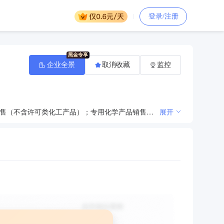
登录/注册
企业全景
取消收藏
监控
一般项目：化工产品生产（不含许可类化工产品）；专用化学产品制造（不含危险化学品）；化工产品销售（不含许可类化工产品）；专用化学产品销售（不含危险化学品）；金属矿石销售；金属材料销售；金属制品销售；普通货物仓储服务（不含危险化学品等需许可审批的项目）；纸浆销售；机械设备销售；日用百货销售；化妆品批发；电子产品销售；非金属矿及制品销售；耐火材料销售；五金产品批发；新鲜水果批发；未经加工的坚果、干果销售；新鲜蔬菜批发；珠宝首饰批发；农副产品销售。（除依法须经批准的项目外，凭营业执照依法自主开展经营活动）
展开