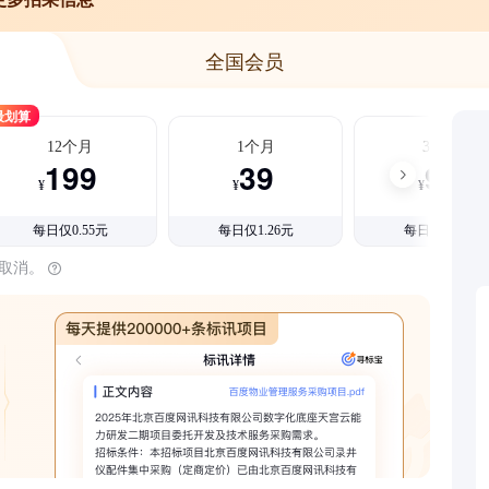
全国会员
最划算
12个月
1个月
3个月
199
39
99
¥
¥
¥
每日仅0.55元
每日仅1.26元
每日仅1.08元
时取消。