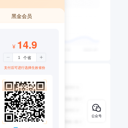
黑金会员
14.9
¥
支付后可进行选择生效省份
公众号