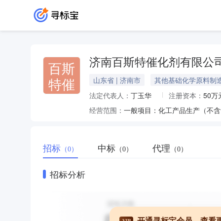
济南百斯特催化剂有限公
百斯
特催
山东省 | 济南市
其他基础化学原料制
法定代表人：
丁玉华
注册资本：
50万
经营范围：
招标
中标
代理
（0）
（0）
（0）
招标分析
开通寻标宝会员，查看
VIP