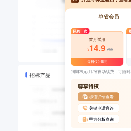
单省会员
限购一次
首月试用
14.9
¥39
¥
每日仅0.48元
到期29元/月/省自动续费，可随
招标产品
标讯详情查看
关键电话直连
甲方分析查询