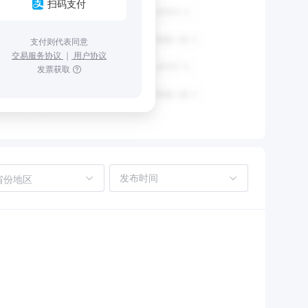
扫码支付
支付则代表同意
交易服务协议
｜
用户协议
发票获取
省份地区