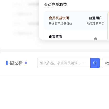
会员尊享权益
招投标
招
0