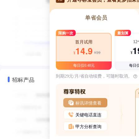
单省会员
限购一次
最划算
1
首月试用
1
14.9
¥39
¥
¥
每日仅0.48元
每日仅
到期29元/月/省自动续费，可随时取消。
招标产品
标讯详情查看
关键电话直连
甲方分析查询