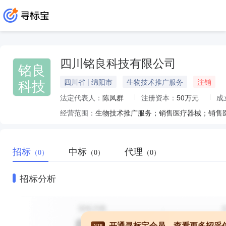
四川铭良科技有限公司
铭良
科技
四川省 | 绵阳市
生物技术推广服务
注销
法定代表人：
陈凤群
注册资本：
50万元
成
经营范围：
招标
中标
代理
（0）
（0）
（0）
招标分析
开通寻标宝会员，查看更多招采
VIP