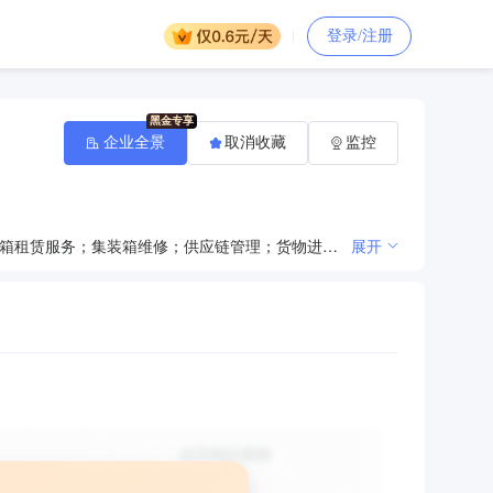
登录/注册
企业全景
取消收藏
监控
仓储代理服务；国内水运船舶代理；装卸搬运；货物报关代理服务；航空货运代理服务；汽车租赁；集装箱租赁服务；集装箱维修；供应链管理；货物进出口(专营专控商品除外)；技术进出口；道路货物运输代理；钢材、金属制品、金属及金属矿批发(国家专营专控类除外；铁合金冶炼；道路普通货物运输；国际海运船舶代理；再生物资回收与批发；增值电信业务。（依法须经批准的项目，经相关部门批准后方可开展经营活动）
展开