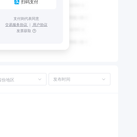
扫码支付
支付则代表同意
交易服务协议
｜
用户协议
发票获取
省份地区