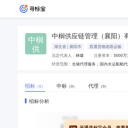
中榈供应链管理（襄阳）
中榈
供
湖北省 | 襄阳市
普通货物道路运输
法定代表人：
林啸
注册资本：
5000万
经营范围：
招标
中标
代理
（0）
（0）
（0）
招标分析
开通寻标宝会员，查看
VIP