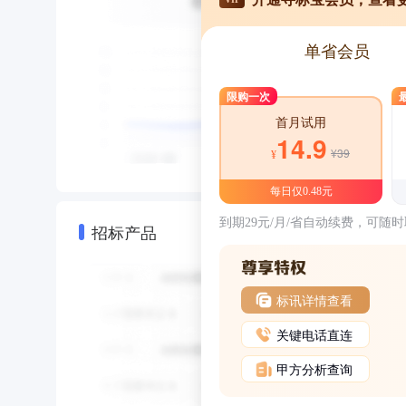
单省会员
限购一次
首月试用
14.9
¥39
¥
每日仅0.48元
到期29元/月/省自动续费，可随
招标产品
标讯详情查看
关键电话直连
甲方分析查询