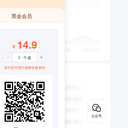
黑金会员
14.9
¥
支付后可进行选择生效省份
公众号