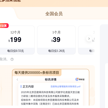
全国会员
最划算
12个月
1个月
3个月
199
39
99
¥
¥
¥
每日仅0.55元
每日仅1.26元
每日仅1.08元
时取消。