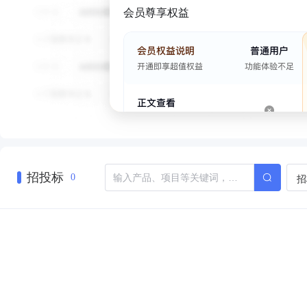
会员尊享权益
招投标
招
0