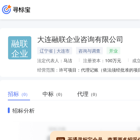
大连融联企业咨询有限公司
融联
企业
辽宁省 | 大连市
咨询与调查
开业
法定代表人：
马洁
注册资本：
100万元
成
经营范围：
招标
中标
代理
（0）
（0）
（0）
招标分析
开通寻标宝会员，查看更多招采
VIP