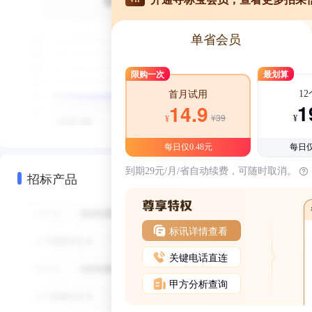
单省会员
限购一次
最划算
1
首月试用
1
14.9
¥39
¥
¥
每日仅0.48元
每日仅
到期29元/月/省自动续费，可随时取消。
招标产品
标讯详情查看
关键电话直连
甲方分析查询