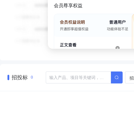
会员尊享权益
招投标
招
0