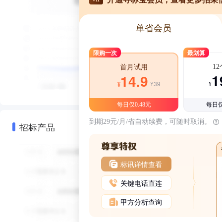
单省会员
限购一次
最划算
1
首月试用
1
14.9
¥39
¥
¥
每日仅0.48元
每日仅
到期29元/月/省自动续费，可随时取消。
招标产品
标讯详情查看
关键电话直连
甲方分析查询