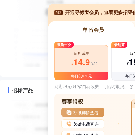
开通寻标宝会员，查看更多招采
VIP
单省会员
限购一次
最划算
1
首月试用
1
14.9
¥39
¥
¥
每日仅0.48元
每日仅
到期29元/月/省自动续费，可随时取消。
招标产品
标讯详情查看
关键电话直连