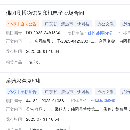
佛冈县博物馆复印机电子卖场合同
中标｜合同公告
广东省｜清远市｜佛冈县
办公文教
货物
项目编号：
DD-2025-2491830
招标单位：
佛冈县博物馆
中标
一、合同编号：HT-2025-04252087二、合同名称
正文内容：
（甲方）：佛冈县博物馆地址：广东省清远市佛冈县石角镇环
发布时间：
2025-08-01 10:34
号联系方式：13642553138六、合同主要信息主要标的
相关产品：
复印机
采购彩色复印机
招标｜招标预告
广东省｜清远市｜佛冈县
办公文教
货物
项目编号：
441821-2025-01088
招标单位：
佛冈县博物馆
公告内容：一、采购人：佛冈县博物馆二、采购计划编号：44
正文内容：
24800.00六、需求时间：七、采购方式：电子卖场八、备案时间：2
发布时间：
2025-07-31 16:54
相关产品：
彩色复印机
复印机