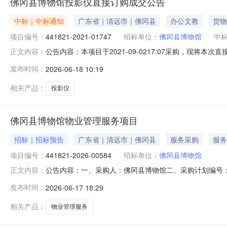
佛冈县博物馆投影仪直接订购成交公告
中标｜中标通知
广东省｜清远市｜佛冈县
办公文教
货物
项目编号：
441821-2021-01747
招标单位：
佛冈县博物馆
中
公告内容：本项目于2021-09-0217:07采购，现将本次
正文内容：
成交信息成交供应商：佛冈县科讯电子有限公司成交金额：36
发布时间：
2026-06-18 10:19
仪YX2000,YX2000;1￥3600.0000￥3600.0
相关产品：
投影仪
佛冈县博物馆物业管理服务项目
招标｜招标预告
广东省｜清远市｜佛冈县
服务采购
服务
项目编号：
441821-2026-00584
招标单位：
佛冈县博物馆
公告内容：一、采购人：佛冈县博物馆二、采购计划编号：44
正文内容：
金额（元）：248000.00六、需求时间：七、采购方式：9八、备案
发布时间：
2026-06-17 18:29
相关产品：
物业管理服务