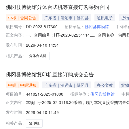
佛冈县博物馆分体台式机等直接订购采购合同
中标｜合同公告
广东省｜清远市｜佛冈县
通讯电子
货物
项目编号：
DD-2023-817600
招标单位：
佛冈县博物馆
中标单
一、合同编号：HT-2023-02254114二、合同名称
正文内容：
主体采购人（甲方）：佛冈县博物馆地址：广东省清远市佛冈
发布时间：
2026-04-10 14:34
69号联系方式：13922552126六、合同主要信息主要
相关产品：
分体台式机
佛冈县博物馆复印机直接订购成交公告
中标｜中标通知
广东省｜清远市｜佛冈县
办公文教
货物
项目编号：
441821-2025-01088
招标单位：
佛冈县博物馆
中
本项目于2025-07-3116:20采购，现将本次直接采购结
正文内容：
成交供应商：佛冈县鼎信商务有限公司成交金额：24800.
发布时间：
2026-04-10 11:49
通/TOECMC2510CDN(2024版）彩色复合机（26ppm）,M
相关产品：
复印机