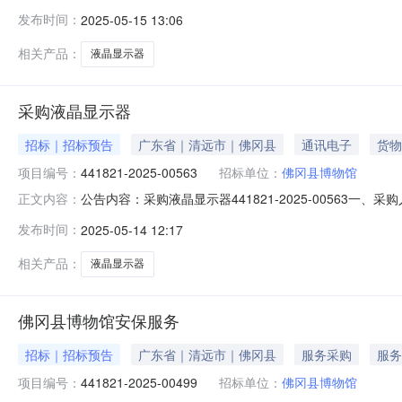
采购合同三、项目编号DD-2025-2383832四、项
发布时间：
2025-05-15 13:06
方式：15992061602供应商(乙方)：佛冈县石角镇科
相关产品：
液晶显示器
采购液晶显示器
招标｜招标预告
广东省｜清远市｜佛冈县
通讯电子
货物
项目编号：
441821-2025-00563
招标单位：
佛冈县博物馆
公告内容：采购液晶显示器441821-2025-00563一
正文内容：
显示器五、采购预算金额（元）：1199.00六、需求时间：七
发布时间：
2025-05-14 12:17
相关产品：
液晶显示器
佛冈县博物馆安保服务
招标｜招标预告
广东省｜清远市｜佛冈县
服务采购
服务
项目编号：
441821-2025-00499
招标单位：
佛冈县博物馆