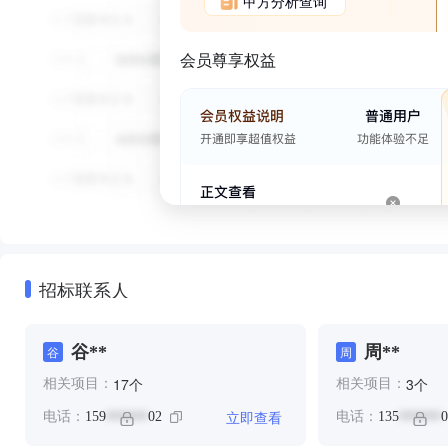
甲方分析查询
会员尊享权益
招标联系人
谷**
周**
谷
周
个
个
17
3
相关项目：
相关项目：
立即查看
电话：
159
02
电话：
135
0
******
******