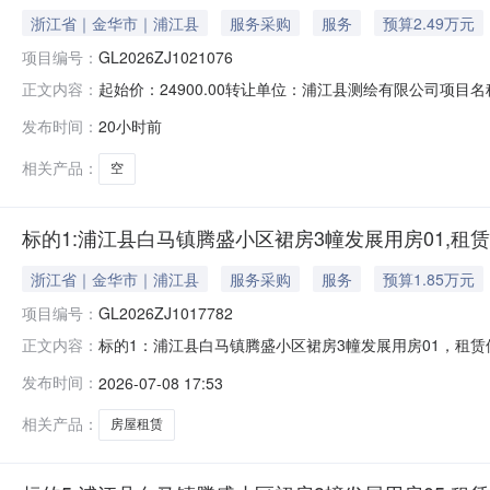
浙江省｜金华市｜浦江县
服务采购
服务
预算2.49万元
项目编号：
GL2026ZJ1021076
起始价：24900.00转让单位：浦江县测绘有限公司项目名
正文内容：
话：057984182015联系人电话：057984182015加价幅度:1
发布时间：
20小时前
相关产品：
空
标的1:浦江县白马镇腾盛小区裙房3幢发展用房01,租
浙江省｜金华市｜浦江县
服务采购
服务
预算1.85万元
项目编号：
GL2026ZJ1017782
标的1：浦江县白马镇腾盛小区裙房3幢发展用房01，租赁使
正文内容：
转让方名称浦江县测绘有限公司转让底价1.8477万元披露起始日
发布时间：
2026-07-08 17:53
话：-1、转让标的基本情况项目名称标的1：浦江县白马镇腾盛
相关产品：
房屋租赁