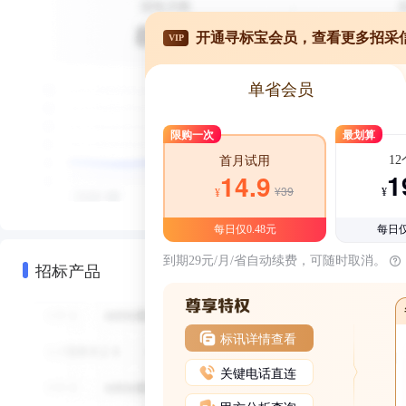
开通寻标宝会员，查看更多招采
VIP
单省会员
限购一次
最划算
1
首月试用
1
14.9
¥39
¥
¥
每日仅0.48元
每日仅
到期29元/月/省自动续费，可随时取消。
招标产品
标讯详情查看
关键电话直连