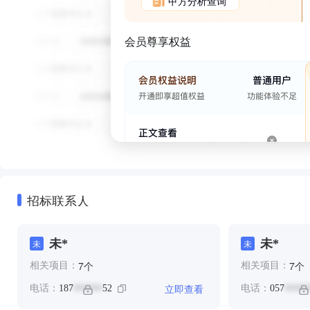
甲方分析查询
会员尊享权益
招标联系人
未*
未*
未
未
个
个
7
7
相关项目：
相关项目：
立即查看
电话：
187
52
电话：
057
******
*****