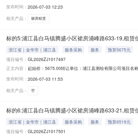
标的及起拍价：标的1：浦江县白马镇腾盛小区裙房浦峰路63
发布时间：
2026-07-03 12:23
房浦峰路633-7，租赁使用期限3年，租金按年缴纳，起始价
相关产品：
裙房租赁
标的5:浦江县白马镇腾盛小区裙房浦峰路633-19,租赁
浙江省｜金华市｜浦江县
服务采购
服务
预算5675元
项目编号：
GL2026ZJ1017497
起始价：5675.00转让单位：浦江县测绘有限公司项目名称
正文内容：
联系电话：057984182015联系人电话：057984182015加价
发布时间：
2026-07-03 11:53
相关产品：
空
标的6:浦江县白马镇腾盛小区裙房浦峰路633-21,租赁
浙江省｜金华市｜浦江县
服务采购
服务
预算6519元
项目编号：
GL2026ZJ1017501