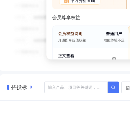
甲方分析查询
会员尊享权益
招投标
招
0