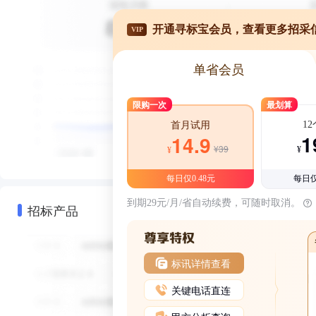
开通寻标宝会员，查看更多招采
VIP
单省会员
限购一次
最划算
1
首月试用
1
14.9
¥39
¥
¥
每日仅0.48元
每日仅
到期29元/月/省自动续费，可随时取消。
招标产品
标讯详情查看
关键电话直连