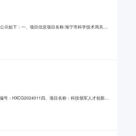
购结果公示如下：一、项目信息项目名称:海宁市科学技术局关于
划文号信息采购计划金额1[2024]1303号28832.0项目
海宁市科学技术局采购单位地址:海
编号：HXCG2024011四、项目名称：科技领军人才创新驱
21878供应商（乙方）：浙江智禾信息技术有限公司地址：
动中心（海宁）运营服务项目数量：1.00单价（元）：