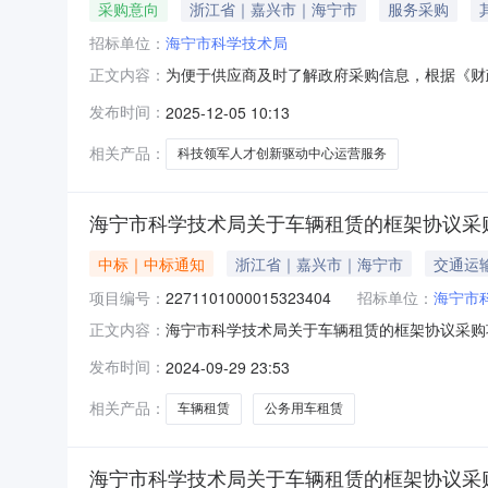
采购意向
浙江省｜嘉兴市｜海宁市
服务采购
招标单位：
海宁市科学技术局
为便于供应商及时了解政府采购信息，根据《财政
正文内容：
如下：采购单位海宁市科学技术局采购项目名称科
发布时间：
2025-12-05 10:13
实政府采购相关政策预计采购时间2026年01月
C199900
相关产品：
科技领军人才创新驱动中心运营服务
海宁市科学技术局关于车辆租赁的框架协议采
中标｜中标通知
浙江省｜嘉兴市｜海宁市
交通运
项目编号：
2271101000015323404
招标单位：
海宁市
海宁市科学技术局关于车辆租赁的框架协议采购项目
正文内容：
车辆租赁的框架协议采购项目项目编号:22711010
发布时间：
2024-09-29 23:53
在行政区划编码:330481项目所在行政区划名
相关产品：
车辆租赁
公务用车租赁
海宁市科学技术局关于车辆租赁的框架协议采