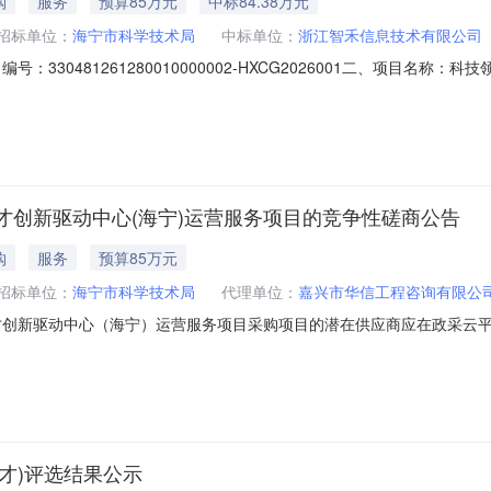
购
服务
预算85万元
中标84.38万元
招标单位：
海宁市科学技术局
中标单位：
浙江智禾信息技术有限公司
330481261280010000002-HXCG2026001二、项目名
元)中标供应商名称中标供应商地址1总价：843888（元）浙江智禾信息
、主要标的信息0}">服务类主要标的信息：序号标项名称标的名称服务范围
才创新驱动中心(海宁)运营服务项目的竞争性磋商公告
购
服务
预算85万元
招标单位：
海宁市科学技术局
代理单位：
嘉兴市华信工程咨询有限公
创新驱动中心（海宁）运营服务项目采购项目的潜在供应商应在政采云平台
项目基本情况项目编号：330481261280010000002-HXCG20
00最高限价（元）：850000采购需求：数量：不限预算金额（元）：8
人才)评选结果公示