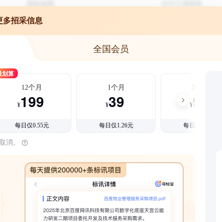
更多招采信息
全国会员
最划算
12个月
1个月
3个月
199
39
99
¥
¥
¥
每日仅0.55元
每日仅1.26元
每日仅1.08元
时取消。