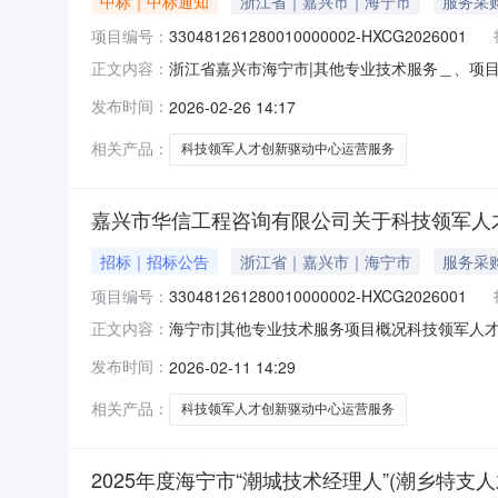
中标｜中标通知
浙江省｜嘉兴市｜海宁市
服务采
项目编号：
330481261280010000002-HXCG2026001
浙江省嘉兴市海宁市|其他专业技术服务＿、项目编号：
正文内容：
交）信息1.中标结果：序号中标（成交）金额(
发布时间：
2026-02-26 14:17
智慧产业创新园27幢203、204、205室四
相关产品：
科技领军人才创新驱动中心运营服务
嘉兴市华信工程咨询有限公司关于科技领军人
招标｜招标公告
浙江省｜嘉兴市｜海宁市
服务采
项目编号：
330481261280010000002-HXCG2026001
海宁市|其他专业技术服务项目概况科技领军人才
正文内容：
09:30（北京时间）前提交（上传）响应文件。＿、
发布时间：
2026-02-11 14:29
目采购方式：竞争性磋商预算金额（元）：8500
相关产品：
科技领军人才创新驱动中心运营服务
2025年度海宁市“潮城技术经理人”(潮乡特支