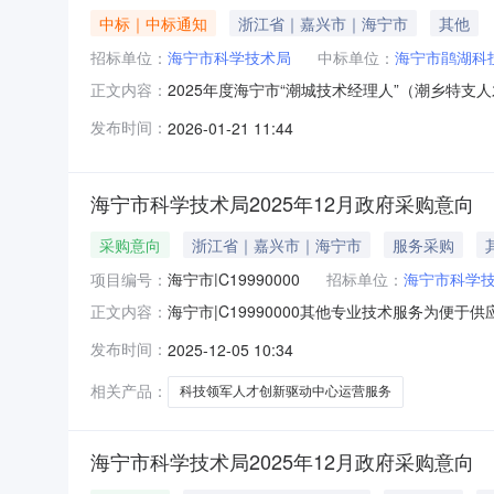
中标｜中标通知
浙江省｜嘉兴市｜海宁市
其他
招标单位：
海宁市科学技术局
中标单位：
海宁市鹃湖科
2025年度海宁市“潮城技术经理人”（潮乡特支
正文内容：
专家组综合评审，我局复核确认，蒋力政等5人拟评
发布时间：
2026-01-21 11:44
请在公示期间将有关意见以书面形式向我局反映。联系电
海宁市科学技术局2025年12月政府采购意向
采购意向
浙江省｜嘉兴市｜海宁市
服务采购
项目编号：
海宁市|C19990000
招标单位：
海宁市科学
海宁市|C19990000其他专业技术服务为便
正文内容：
科学技术局2025年12月采购意向公开如下：
发布时间：
2025-12-05 10:34
份额是落实政府采购政策功能情况落实政府采购相
额（元）：
相关产品：
科技领军人才创新驱动中心运营服务
海宁市科学技术局2025年12月政府采购意向