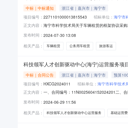
中标｜中标通知
浙江省｜嘉兴市｜海宁市
项目编号：
2271101000013815543
招标单位：
海宁市
海宁市科学技术局关于车辆租赁的框架协议采购项目
正文内容：
车辆租赁的框架协议采购项目项目编号:22711010
发布时间：
2024-07-30 13:08
所在行政区划编码:330481项目所在行政区划
相关产品：
车辆租赁
公务用车租赁
旅游客运
科技领军人才创新驱动中心(海宁)运营服务项
中标｜合同公告
浙江省｜嘉兴市｜海宁市
预算10
项目编号：
HXCG2024011
招标单位：
海宁市科学技术
一、合同编号：11N00256041520242
正文内容：
动中心（海宁）运营服务项目五、合同主体采购人
发布时间：
2024-06-29 11:56
浙江省嘉兴市秀洲区联系方式：159216405
相关产品：
科技领军人才创新驱动中心运营服务
基础运营费