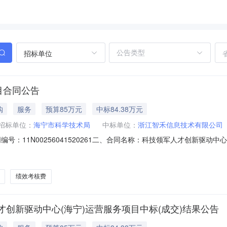
招标单位
目合同公告
购
服务
预算85万元
中标84.38万元
招标单位：
海宁市科学技术局
中标单位：
浙江智禾信息技术有限公司
号：11N00256041520261二、合同名称：科技领军人才创新驱
G2026001四、项目名称：科技领军人才创新驱动中心（海宁）运营服务项目五
方）：浙江智禾信息技术有限公司地址：浙江省嘉兴市秀洲区联系方式：15921
绩效考核费
创新驱动中心(海宁)运营服务项目中标(成交)结果公告