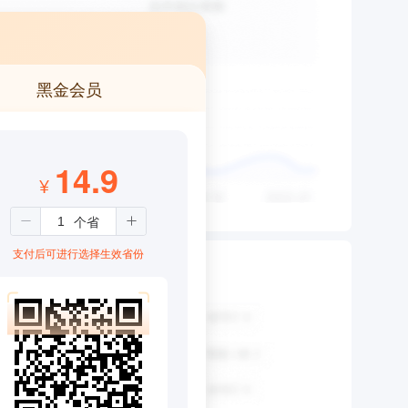
黑金会员
14.9
¥
支付后可进行选择生效省份