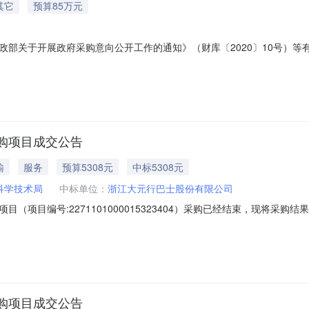
其它
预算85万元
部关于开展政府采购意向公开工作的通知》（财库〔2020〕10号）等有
技领军人才创新驱动中心（海宁）运营服务项目预算金额（元）85000
采购需求概况标的名称：科技领军人才创新驱动中心（海宁）运营服务项目数量
购项目成交公告
输
服务
预算5308元
中标5308元
科学技术局
中标单位：
浙江大元行巴士股份有限公司
（项目编号:2271101000015323404）采购已经结束，现将采
00015323404项目联系人:贾静懿项目联系电话:/采购计划信息：序号采购计
称:浙江省嘉兴市海宁市报价起止时间:-二、采购单位信息采购单位名称:海
购项目成交公告