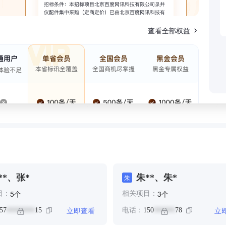
查看全部权益
**、张*
朱**、朱*
朱
个
个
5
3
目：
相关项目：
立即查看
立
57
15
电话：
150
78
********
******