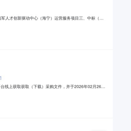
称：科技领军人才创新驱动中心（海宁）运营服务项目三、中标（成
技术有限公司浙江省嘉兴市经济技术开发区昌盛南路36号嘉兴
服务要求服务时间服务标准1科技领军人才创新驱动中
司
线上获取获取（下载）采购文件，并于2026年02月26日
26001项目名称：科技领军人才创新驱动中心（海宁）运营服务项
50000单位：项简要规格描述：详见磋商文件备注