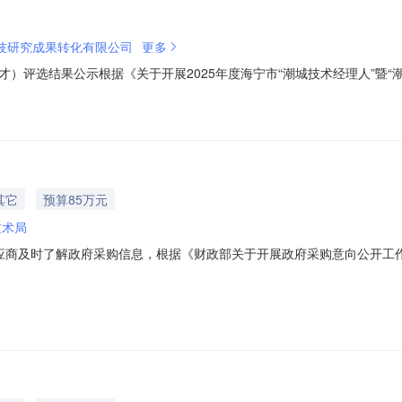
技研究成果转化有限公司
更多
人才）评选结果公示根据《关于开展2025年度海宁市“潮城技术经理人”暨
选“潮城技术经理人”，4人拟推荐入选“潮乡特支人才”，现将人员名单予以
话：0573-87235501地址：海宁市海洲街道海州西路226号20432
其它
预算85万元
技术局
于供应商及时了解政府采购信息，根据《财政部关于开展政府采购意向公开工
采购单位海宁市科学技术局采购项目名称科技领军人才创新驱动中心（海宁）运
关政策预计采购时间2026年01月采购需求概况标的名称：科技领军人