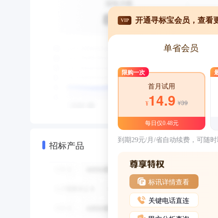
开通寻标宝会员，查看
VIP
单省会员
限购一次
首月试用
14.9
¥39
¥
每日仅0.48元
到期29元/月/省自动续费，可随
招标产品
标讯详情查看
关键电话直连