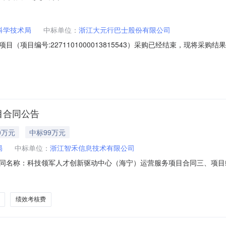
科学技术局
中标单位：
浙江大元行巴士股份有限公司
（项目编号:2271101000013815543）采购已经结束，现将采
00013815543项目联系人:贾静懿项目联系电话:/采购计划信息：序号采购计
名称:浙江省嘉兴市海宁市报价起止时间:-二、采购单位信息采购单位名称:
目合同公告
0万元
中标99万元
局
中标单位：
浙江智禾信息技术有限公司
01二、合同名称：科技领军人才创新驱动中心（海宁）运营服务项目合同三、项目
（甲方）：海宁市科学技术局地址：海州西路226号联系方式：150687
58六、合同主体信息1.主要标的信息：主要标的名称：科技领军人才创新驱
绩效考核费