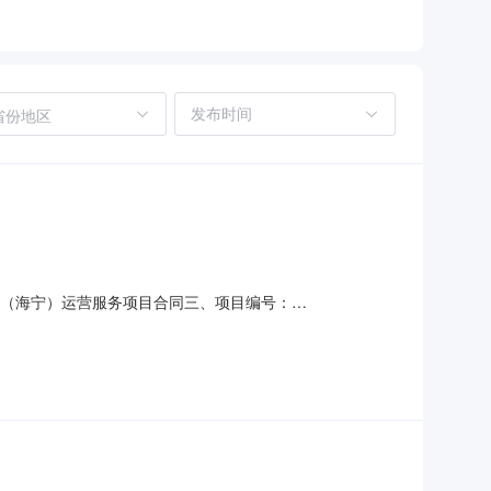
省份地区
动中心（海宁）运营服务项目合同三、项目编号：
、合同主体采购人（甲方）：海宁市科学技术局地址：海州西路226
640558六、合同主体信息1.主要标的信息：主要