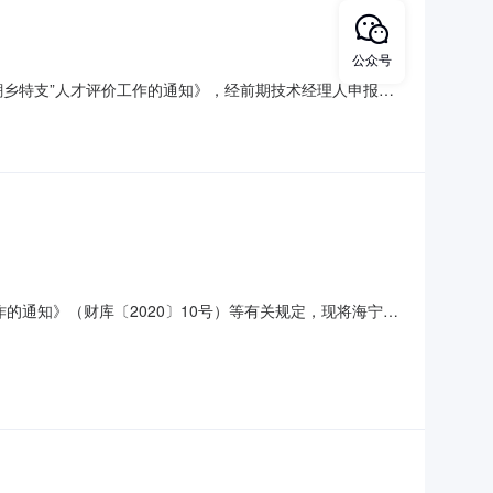
公众号
“潮乡特支”人才评价工作的通知》，经前期技术经理人申报，
公示。公示期自2026年1月21日至1月28日。如有异议，
海宁市科学技术局2026年1月20日2025年度
作的通知》（财库〔2020〕10号）等有关规定，现将海宁市
营服务项目预算金额（元）850000.00预留中小企业采购
才创新驱动中心（海宁）运营服务项目数量/单位：1项预算金