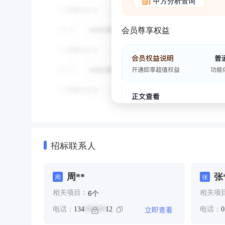
甲方分析查询
会员尊享权益
招标联系人
周**
张
周
张
个
6
相关项目：
相关项
立即查看
电话：
134
12
电话：
0
******