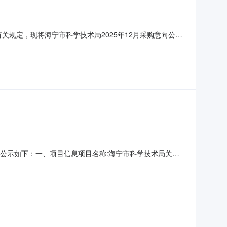
关规定，现将海宁市科学技术局2025年12月采购意向公开
0.00预留中小企业采购份额是落实政府采购政策功能情况落
/单位：1项预算金额（元）：850000.00采购目录：
购结果公示如下：一、项目信息项目名称:海宁市科学技术局关于
划文号信息采购计划金额1[2024]3820号5308.0项目所
宁市科学技术局采购单位地址:海州