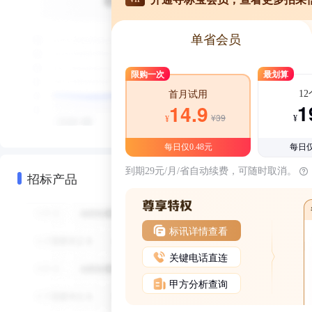
单省会员
限购一次
最划算
1
首月试用
1
14.9
¥39
¥
¥
每日仅0.48元
每日仅
到期29元/月/省自动续费，可随时取消。
招标产品
标讯详情查看
关键电话直连
甲方分析查询