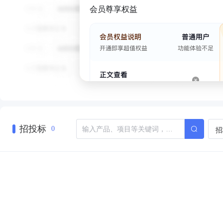
会员尊享权益
招投标
招
0