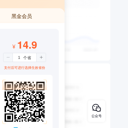
黑金会员
14.9
¥
支付后可进行选择生效省份
公众号