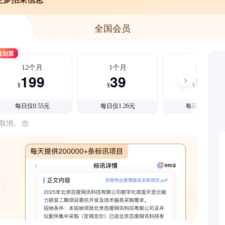
全国会员
最划算
12个月
1个月
3个月
199
39
99
¥
¥
¥
每日仅0.55元
每日仅1.26元
每日仅1.08元
时取消。