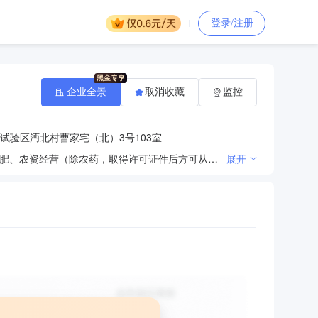
登录/注册
企业全景
取消收藏
监控
试验区沔北村曹家宅（北）3号103室
从事农业科技、生物科技、信息科技、环保科技领域内的技术开发、技术咨询、技术服务、技术转让，化肥、农资经营（除农药，取得许可证件后方可从事经营），化工原料及产品（除危险化学品、监控化学品、民用爆炸物品、易制毒化学品）、机械设备及配件、仪器仪表、高性能膜材料、饲料及饲料添加剂、食用农产品的销售，实业投资，电子商务（不得从事金融业务），从事货物及技术的进出口业务，第三方物流服务，贸易经纪与代理，会务服务，展览展示服务，仓储服务（除危险品）。 【依法须经批准的项目，经相关部门批准后方可开展经营活动】
展开