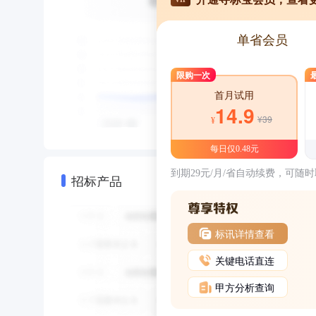
单省会员
限购一次
首月试用
14.9
¥39
¥
每日仅0.48元
到期29元/月/省自动续费，可随
招标产品
标讯详情查看
关键电话直连
甲方分析查询