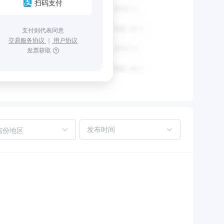
扫码支付
支付则代表同意
交易服务协议
｜
用户协议
发票获取
省份地区