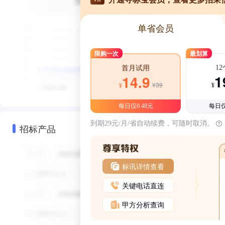
单省会员
限购一次
最划算
1
首月试用
1
14.9
¥39
¥
¥
每日仅0.48元
每日仅
到期29元/月/省自动续费，可随时取消。
招标产品
标讯详情查看
关键电话直连
甲方分析查询