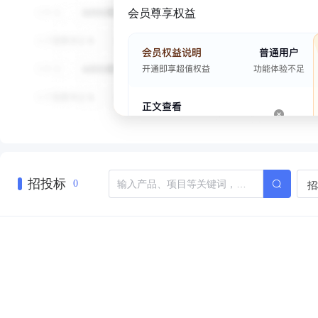
会员尊享权益
招投标
招
0