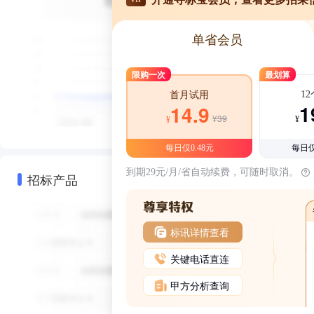
单省会员
限购一次
最划算
1
首月试用
1
14.9
¥39
¥
¥
每日仅0.48元
每日仅
到期29元/月/省自动续费，可随时取消。
招标产品
标讯详情查看
关键电话直连
甲方分析查询