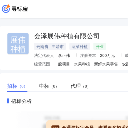
会泽展伟种植有限公司
展伟
种植
云南省 | 曲靖市
蔬菜种植
开业
法定代表人：
李正伟
注册资本：
200万元
经营范围：
招标
中标
代理
（0）
（0）
（0）
招标分析
开通寻标宝会员，查看更多招采
VIP