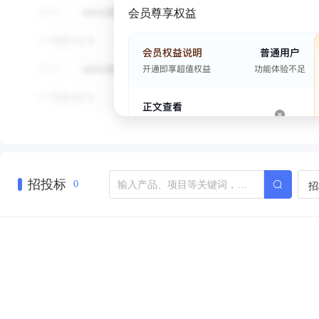
会员尊享权益
招投标
招
0