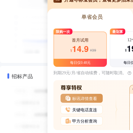
单省会员
限购一次
最划算
1
首月试用
1
14.9
¥39
¥
¥
每日仅0.48元
每日仅
到期29元/月/省自动续费，可随时取消。
招标产品
标讯详情查看
关键电话直连
甲方分析查询