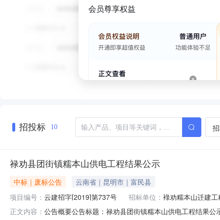
会员尊享权益
招投标
招
10
禄劝县团街镇糯本山供电工程结果公示
中标｜废标公告
云南省｜昆明市｜富民县
项目编号：
云建招字[2019]第737号
招标单位：
䘵劝糯本山迁建工
公告概要公告标题：禄劝县团街镇糯本山供电工程结果公
正文内容：