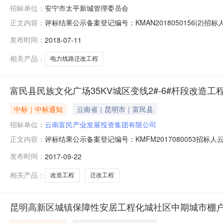
招标单位：
安宁市太平新城管理委员会
评标结果公示备案登记编号：KMAN2018050156(2)
正文内容：
工程名称10kV太平新区II回线#1.1-#1.22、10kV太平
发布时间：
2018-07-11
评标办法综合评估法中标候选人名称项目负责人项目负责
相关产品：
电力线路迁改工程
富民县民族文化广场35KV城区变线2#-6#杆段改造工
中标｜中标通知
云南省｜昆明市｜富民县
招标单位：
云南富民产业发展投资集团有限公司
评标结果公示备案登记编号：KMFM2017080053招标人
正文内容：
63312616工程名称富民县民族文化广场35KV城区变线2
发布时间：
2017-09-22
候选人名称项目负责人费率个人业绩企业业绩工期质量承诺
相关产品：
改造工程
迁改工程
昆明高新区城镇保障性安居工程化城社区中期城市棚户区3