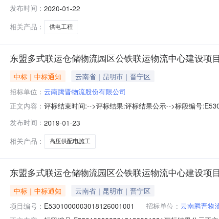
告更正公告其他公告采购结果公告结果公告类型：中标公告成
发布时间：
2020-01-22
[2003]857号文规定的工程类标准下浮30%收取收费金额(万元)
相关产品：
供电工程
东盟多式联运仓储物流园区公铁联运物流中心建设项目
中标｜中标通知
云南省｜昆明市｜晋宁区
招标单位：
云南腾晋物流股份有限公司
评标结束时间:-->评标结果:评标结果公示-->标段编号:E53
正文内容：
司联系电话0871-68626259招标代理机构云南鼎鑫招
发布时间：
2019-01-23
工开标时间2019-01-2209:30开标地点昆明市公
相关产品：
高压供配电施工
东盟多式联运仓储物流园区公铁联运物流中心建设项
中标｜中标通知
云南省｜昆明市｜晋宁区
项目编号：
E5301000003018126001001
招标单位：
云南腾晋物