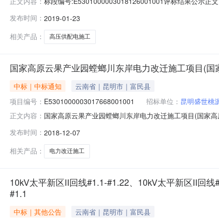
标段编号:E5301000003018126001001评标结果
正文内容：
南鼎鑫招标咨询有限公司联系电话0871-65847248转6
发布时间：
2019-01-23
市公共资源交易中心招标方式公开招标评标办法综合评分
相关产品：
高压供配电施工
国家高原云果产业园螳螂川东岸电力改迁施工项目(国
中标｜中标通知
云南省｜昆明市｜富民县
项目编号：
E5301000003017668001001
招标单位：
昆明盛世桃
国家高原云果产业园螳螂川东岸电力改迁施工项目(国家高原云
正文内容：
国内公开截止时间：招标机构：云南国内招标有限公司招标地
发布时间：
2018-12-07
号:E5301000003017668001001评标结果公示正
相关产品：
电力改迁施工
10kV太平新区II回线#1.1-#1.22、10kV太平新区II回线
#1.1
中标｜其他公告
云南省｜昆明市｜富民县