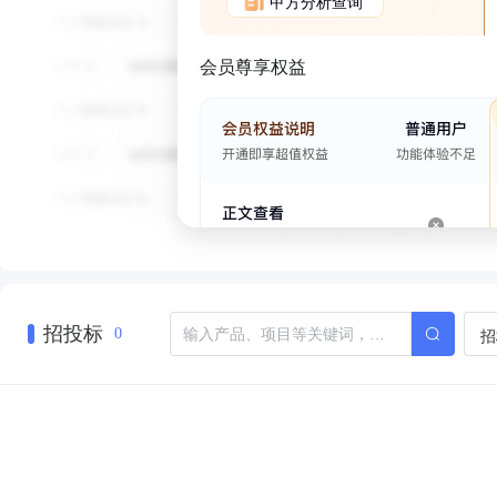
甲方分析查询
会员尊享权益
招投标
招
0