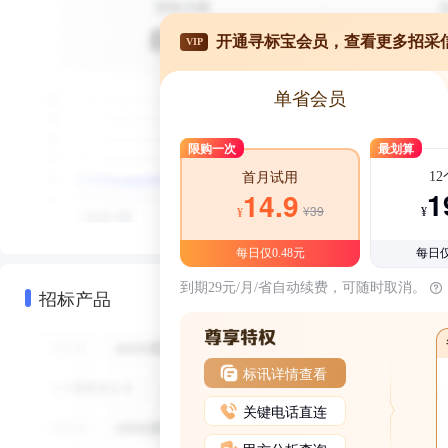
开通寻标宝会员，查看更多招采
VIP
单省会员
限购一次
最划算
1
首月试用
1
14.9
¥39
¥
¥
每日仅0.48元
每日仅
到期29元/月/省自动续费，可随时取消。
招标产品
标讯详情查看
关键电话直连