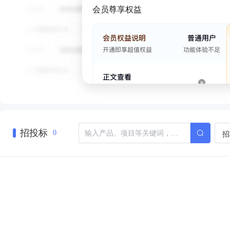
会员尊享权益
招投标
招
0