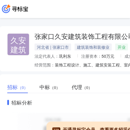
张家口久安建筑装饰工程有限公
久安
建筑
河北省 | 张家口市
建筑装饰和装修业
开业
法定代表人：
巩利东
注册资本：
50万元
成
经营范围：
招标
中标
代理
（0）
（0）
（0）
招标分析
开通寻标宝会员，查看更多招采
VIP