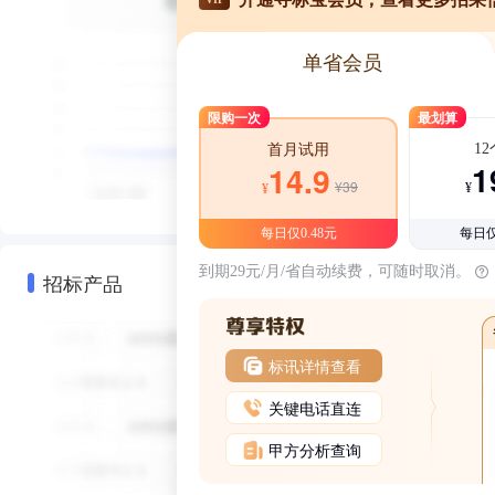
单省会员
限购一次
最划算
1
首月试用
1
14.9
¥39
¥
¥
每日仅0.48元
每日仅
到期29元/月/省自动续费，可随时取消。
招标产品
标讯详情查看
关键电话直连
甲方分析查询