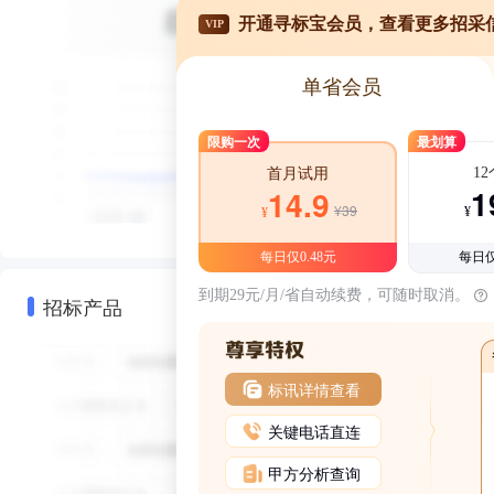
开通寻标宝会员，查看更多招采
VIP
单省会员
限购一次
最划算
1
首月试用
1
14.9
¥39
¥
¥
每日仅0.48元
每日仅
到期29元/月/省自动续费，可随时取消。
招标产品
标讯详情查看
关键电话直连
甲方分析查询