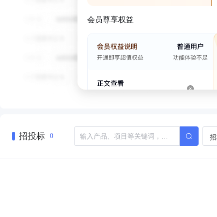
会员尊享权益
招投标
招
0