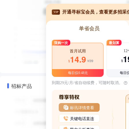
开通寻标宝会员，查看更多招采
VIP
单省会员
限购一次
最划算
1
首月试用
1
14.9
¥39
¥
¥
每日仅0.48元
每日仅
到期29元/月/省自动续费，可随时取消。
招标产品
标讯详情查看
关键电话直连