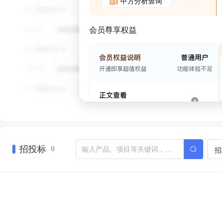
甲方分析查询
会员尊享权益
招投标
招
0