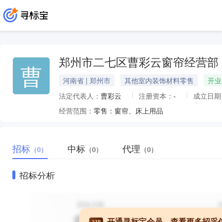
郑州市二七区曹彩云窗帘经营部
曹
河南省 | 郑州市
其他室内装饰材料零售
开业
法定代表人：
曹彩云
注册资本：
-
成立日期
经营范围：
零售：窗帘、床上用品
招标
中标
代理
（0）
（0）
（0）
招标分析
开通寻标宝会员，查看更多招采
VIP