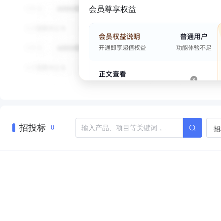
会员尊享权益
招投标
招
0