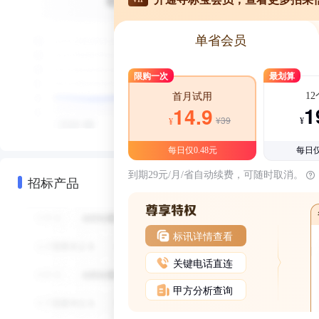
单省会员
限购一次
最划算
1
首月试用
1
14.9
¥39
¥
¥
每日仅0.48元
每日仅
到期29元/月/省自动续费，可随时取消。
招标产品
标讯详情查看
关键电话直连
甲方分析查询