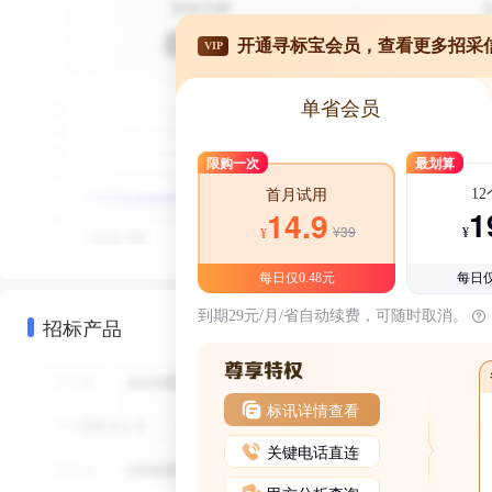
开通寻标宝会员，查看更多招采
VIP
单省会员
限购一次
最划算
1
首月试用
1
14.9
¥39
¥
¥
每日仅0.48元
每日仅
到期29元/月/省自动续费，可随时取消。
招标产品
标讯详情查看
关键电话直连