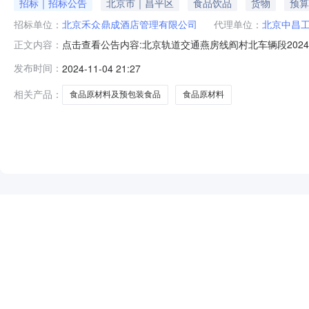
招标｜招标公告
北京市｜昌平区
食品饮品
货物
预算
招标单位：
北京禾众鼎成酒店管理有限公司
代理单位：
北京中昌
点击查看公告内容:北京轨道交通燕房线阎村北车辆段2024-
正文内容：
装食品采购项目招标公告（招标编号：/）项目所在地区：北
发布时间：
2024-11-04 21:27
准/备案机关批准，项目资金来源为自筹资金1100万元
模：燕房线阎
相关产品：
食品原材料及预包装食品
食品原材料
NEW
HOT
5折起