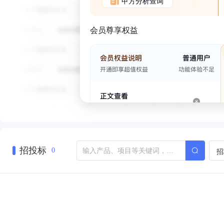
甲方分析查询
会员尊享权益
招投标
招
0