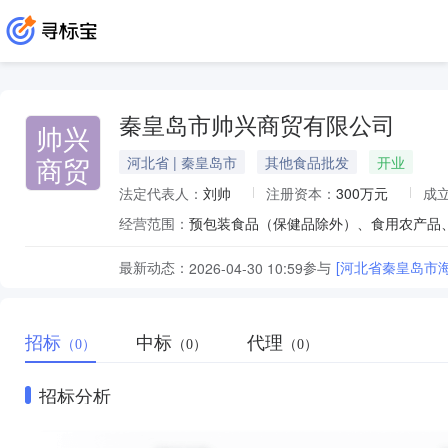
秦皇岛市帅兴商贸有限公司
帅兴
商贸
河北省 | 秦皇岛市
其他食品批发
开业
法定代表人：
刘帅
注册资本：
300万元
成
经营范围：
最新动态：
参与
[河北省秦皇岛市
2026-04-30 10:59
招标
中标
代理
（0）
（0）
（0）
招标分析