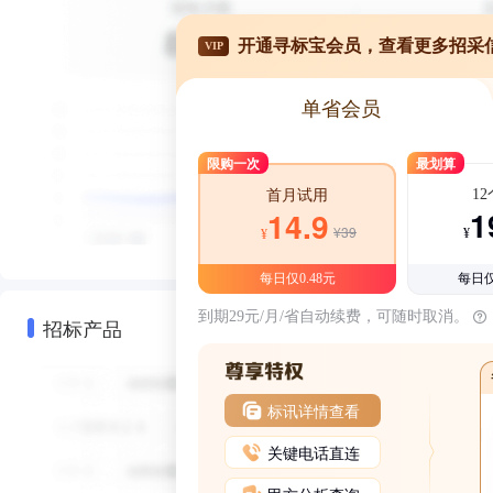
开通寻标宝会员，查看更多招采
VIP
单省会员
限购一次
最划算
1
首月试用
1
14.9
¥39
¥
¥
每日仅0.48元
每日仅
到期29元/月/省自动续费，可随时取消。
招标产品
标讯详情查看
关键电话直连