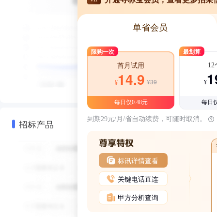
单省会员
限购一次
最划算
1
首月试用
1
14.9
¥39
¥
¥
每日仅0.48元
每日仅
到期29元/月/省自动续费，可随时取消。
招标产品
标讯详情查看
关键电话直连
甲方分析查询