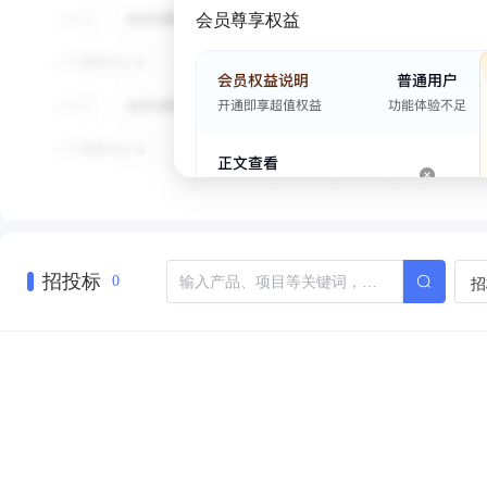
会员尊享权益
招投标
招
0