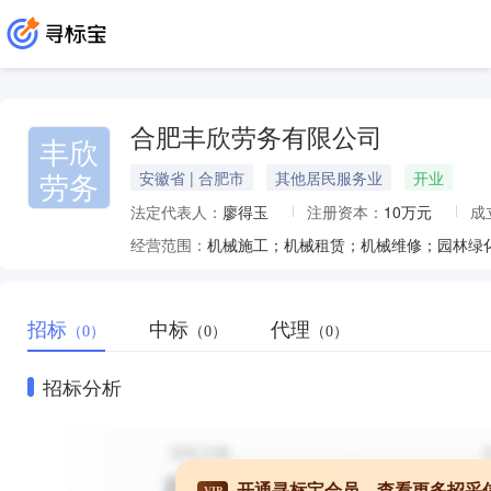
合肥丰欣劳务有限公司
丰欣
劳务
安徽省 | 合肥市
其他居民服务业
开业
法定代表人：
廖得玉
注册资本：
10万元
成
经营范围：
招标
中标
代理
（0）
（0）
（0）
招标分析
开通寻标宝会员，查看更多招采
VIP