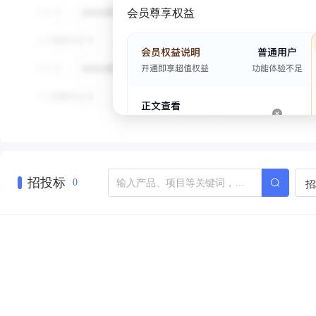
会员尊享权益
招投标
招
0