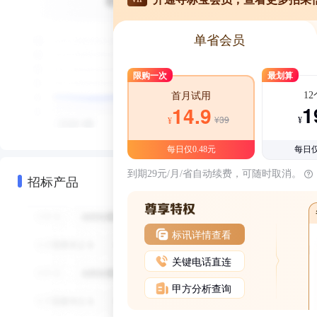
单省会员
限购一次
最划算
1
首月试用
1
14.9
¥39
¥
¥
每日仅0.48元
每日仅
到期29元/月/省自动续费，可随时取消。
招标产品
标讯详情查看
关键电话直连
甲方分析查询