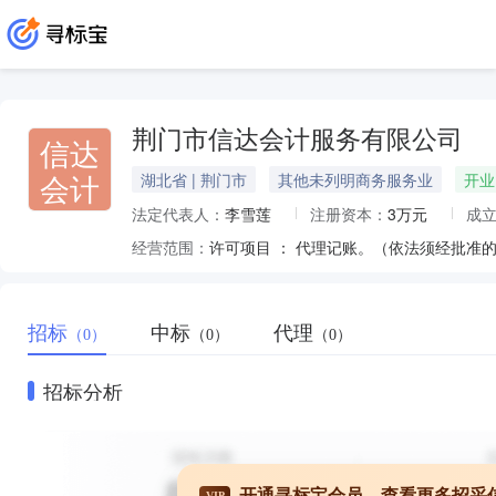
荆门市信达会计服务有限公司
信达
会计
湖北省 | 荆门市
其他未列明商务服务业
开业
法定代表人：
李雪莲
注册资本：
3万元
成
经营范围：
招标
中标
代理
（0）
（0）
（0）
招标分析
开通寻标宝会员，查看更多招采
VIP