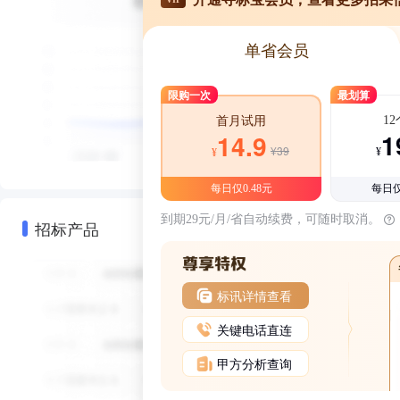
单省会员
限购一次
最划算
1
首月试用
1
14.9
¥39
¥
¥
每日仅0.48元
每日仅
到期29元/月/省自动续费，可随时取消。
招标产品
标讯详情查看
关键电话直连
甲方分析查询