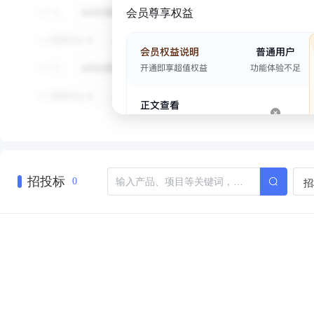
会员尊享权益
招投标
招
0